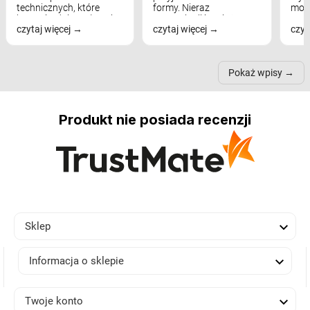
technicznych, które
formy. Nieraz
mod
bezpośrednio wpływają
wspominaliśmy już
real
czytaj więcej
czytaj więcej
czyt
na komfort widzenia,
modele na łukowych
Wiel
nastrój, funkcjonalność
ramionach, lampy na
nie 
przestrzeni, a nawet
trójnogach etc. Każda z
też 
samopoczucie...
nich może przydać się w
Pokaż wpisy
inn...
Produkt nie posiada recenzji

Sklep

Informacja o sklepie

Twoje konto