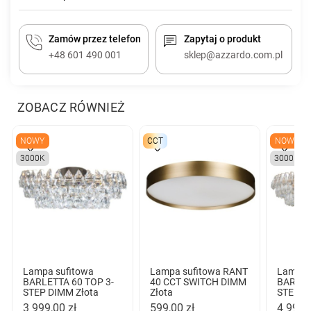
Zamów przez telefon
Zapytaj o produkt
+48 601 490 001
sklep@azzardo.com.pl
ZOBACZ RÓWNIEŻ
NOWY
CCT
NOWY
3000K
3000K
Lampa sufitowa
Lampa sufitowa RANT
Lampa 
BARLETTA 60 TOP 3-
40 CCT SWITCH DIMM
BARLET
STEP DIMM Złota
Złota
STEP D
3 999,00 zł
599,00 zł
4 999,