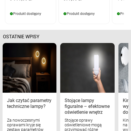
Produkt dostępny
Produkt dostępny
Produk
OSTATNIE WPISY
Jak czytać parametry
Stojące lampy
Kink
techniczne lampy?
figuralne – efektowne
wyk
oświetlenie wnętrz
dom
Za nowoczesnymi
Stojące oprawy
Kink
oprawami kryje się
oświetleniowe mogą
na w
zestaw parametrów
przyjmować różne
wyst