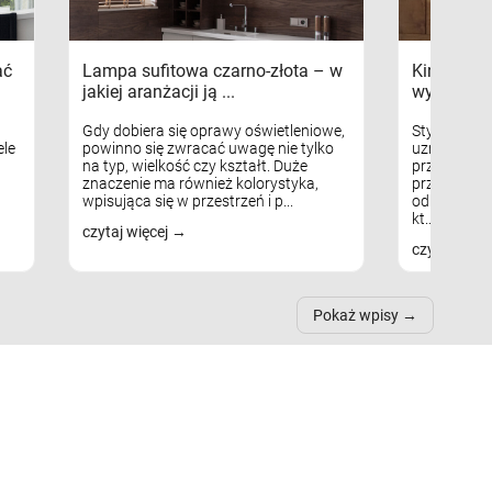
ać
Lampa sufitowa czarno-złota – w
Kinkiety s
jakiej aranżacji ją ...
wykorzys
Gdy dobiera się oprawy oświetleniowe,
Styl skandy
le
powinno się zwracać uwagę nie tylko
uznaniem m
na typ, wielkość czy kształt. Duże
przytulnych
znaczenie ma również kolorystyka,
przestrzeni
wpisująca się w przestrzeń i p...
odpowiedni
kt...
czytaj więcej
czytaj więc
Pokaż wpisy