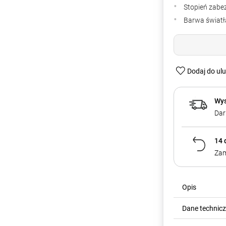
Stopień zabe
Barwa światła
Dodaj do ul
Wys
Dar
14 
Zam
Opis
Dane technic