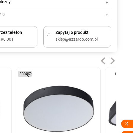
niczny
nia
zez telefon
Zapytaj o produkt
490 001
sklep@azzardo.com.pl
3000K
