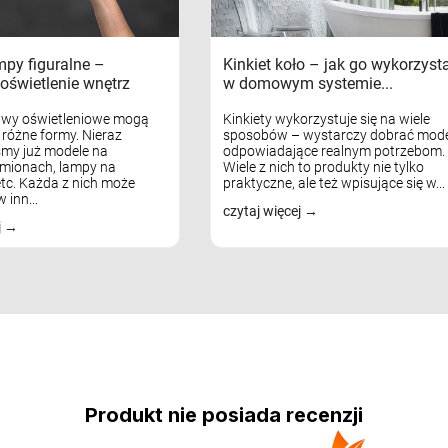
mpy figuralne –
Kinkiet koło – jak go wykorzyst
oświetlenie wnętrz
w domowym systemie...
awy oświetleniowe mogą
Kinkiety wykorzystuje się na wiele
różne formy. Nieraz
sposobów – wystarczy dobrać mode
my już modele na
odpowiadające realnym potrzebom.
mionach, lampy na
Wiele z nich to produkty nie tylko
tc. Każda z nich może
praktyczne, ale też wpisujące się w...
 inn...
czytaj więcej
j
Produkt nie posiada recenzji