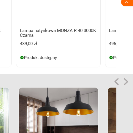

K
Lampa natynkowa MONZA R 40 3000K
Lampa sufi
Czarna
439,00 zł
495,00 zł
Produkt dostępny
Produkt d