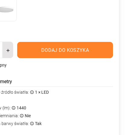
DODAJ DO KOSZYKA
ępny
metry
źródło światła:
1 × LED
 (lm):
1440
iemniania:
Nie
a barwy światła:
Tak