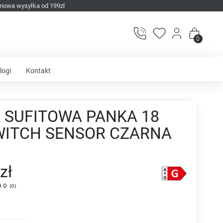
mowa wysyłka od 199zl
0
logi
Kontakt
 SUFITOWA PANKA 18
WITCH SENSOR CZARNA
zł
0.0
(
0
)