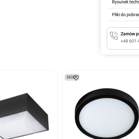
Rysunek tech
Pliki do pobra
Zamów pr
+48 601 
3800K