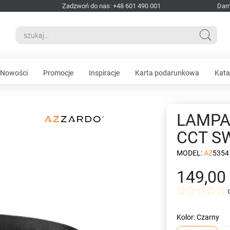
Zadzwoń do nas: +48 601 490 001
Dar
Nowości
Promocje
Inspiracje
Karta podarunkowa
Kata
LAMPA
CCT S
MODEL:
AZ5354
149,00 
Kolor: Czarny