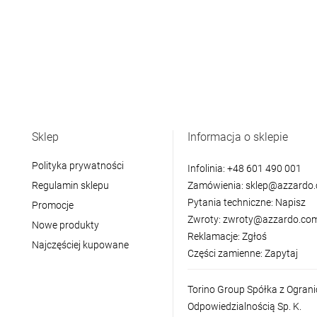
Sklep
Informacja o sklepie
Polityka prywatności
Infolinia:
+48 601 490 001
Regulamin sklepu
Zamówienia:
sklep@azzardo.
Pytania techniczne:
Napisz
Promocje
Zwroty:
zwroty@azzardo.com
Nowe produkty
Reklamacje:
Zgłoś
Najczęściej kupowane
Części zamienne:
Zapytaj
Torino Group Spółka z Ogran
Odpowiedzialnością Sp. K.