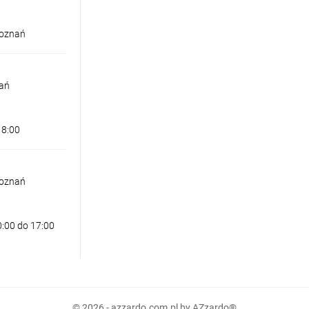
Poznań
nań
18:00
Poznań
0:00 do 17:00
18 CCT SWITCH SENSOR CZARNA
© 2026 - azzardo.com.pl by AZzardo®