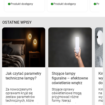
Produkt dostępny
Produkt dostępny
Produk
OSTATNIE WPISY
Jak czytać parametry
Stojące lampy
Kink
techniczne lampy?
figuralne – efektowne
wyk
oświetlenie wnętrz
dom
Za nowoczesnymi
Stojące oprawy
Kink
oprawami kryje się
oświetleniowe mogą
na w
zestaw parametrów
przyjmować różne
wyst
technicznych, które
formy. Nieraz
mod
bezpośrednio wpływają
wspominaliśmy już
real