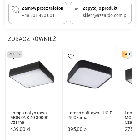
Zamów przez telefon
Zapytaj o produkt
+48 601 490 001
sklep@azzardo.com.pl
ZOBACZ RÓWNIEŻ
3000K
CCT
Lampa natynkowa
Lampa sufitowa LUCIE
Lampa 
MONZA S 40 3000K
25 Czarna
MONZA 
Czarna
Czarna 
439,00 zł
395,00 zł
275,00