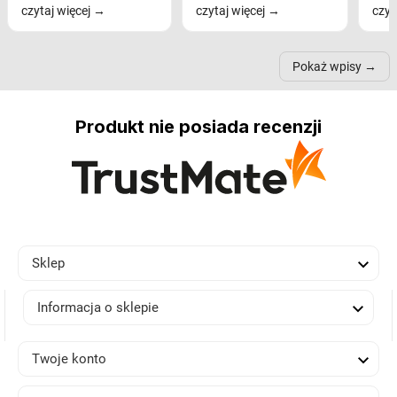
czytaj więcej
czytaj więcej
czyt
na komfort widzenia,
modele na łukowych
Wiel
nastrój, funkcjonalność
ramionach, lampy na
nie 
przestrzeni, a nawet
trójnogach etc. Każda z
też 
samopoczucie...
nich może przydać się w
Pokaż wpisy
inn...
Produkt nie posiada recenzji

Sklep

Informacja o sklepie

Twoje konto