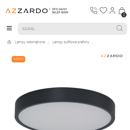
0
Lampy wewnętrzne
Lampy sufitowe plafony
NOWY