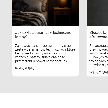
Jak czytać parametry techniczne
Stojące la
lampy?
efektowne 
Za nowoczesnymi oprawami kryje się
Stojące opr
zestaw parametrów technicznych, które
przyjmować 
bezpośrednio wpływają na komfort
wspominaliś
widzenia, nastrój, funkcjonalność
łukowych ra
przestrzeni, a nawet samopoczucie...
trójnogach e
przydać się w
czytaj więcej
czytaj więce