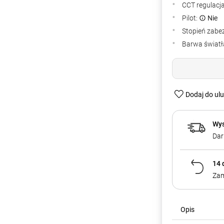
CCT regulacj
Pilot:
Nie
Stopień zabe
Barwa światła
Dodaj do ul
Wys
Dar
14 
Zam
Opis