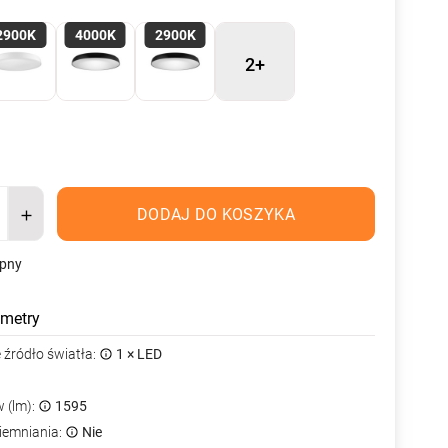
2900K
4000K
2900K
2+
DODAJ DO KOSZYKA
ępny
metry
źródło światła:
1 × LED
 (lm):
1595
iemniania:
Nie