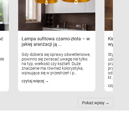
ać
Lampa sufitowa czarno-złota – w
Kinkiety s
jakiej aranżacji ją ...
wykorzys
Gdy dobiera się oprawy oświetleniowe,
Styl skandy
le
powinno się zwracać uwagę nie tylko
uznaniem m
na typ, wielkość czy kształt. Duże
przytulnych
znaczenie ma również kolorystyka,
przestrzeni
wpisująca się w przestrzeń i p...
odpowiedni
kt...
czytaj więcej
czytaj więc
Pokaż wpisy