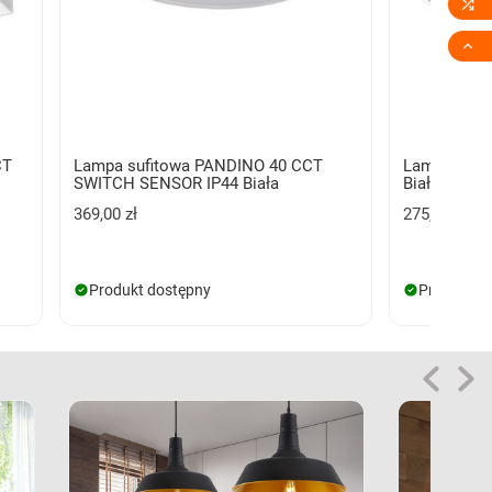


CT
Lampa sufitowa PANDINO 40 CCT
Lampa nat
SWITCH SENSOR IP44 Biała
Biała z pilo
369,00 zł
275,00 zł
Produkt dostępny
Produkt d