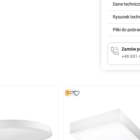
Dane technic
Rysunek tech
Pliki do pobra
Zamów pr
+48 601 
CCT