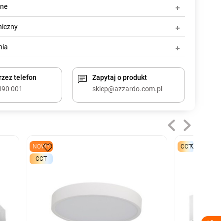
zne
niczny
nia
zez telefon
Zapytaj o produkt
490 001
sklep@azzardo.com.pl
NOWY
CCT
CCT