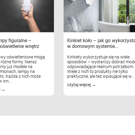
mpy figuralne –
Kinkiet koło – jak go wykorzyst
oświetlenie wnętrz
w domowym systemie...
awy oświetleniowe mogą
Kinkiety wykorzystuje się na wiele
różne formy. Nieraz
sposobów – wystarczy dobrać mode
my już modele na
odpowiadające realnym potrzebom.
mionach, lampy na
Wiele z nich to produkty nie tylko
tc. Każda z nich może
praktyczne, ale też wpisujące się w...
 inn...
czytaj więcej
j