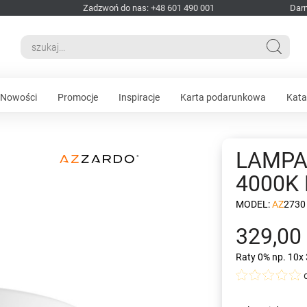
Zadzwoń do nas: +48 601 490 001
Dar
Nowości
Promocje
Inspiracje
Karta podarunkowa
Kata
LAMPA
4000K 
MODEL:
AZ2730
329,00 
Raty 0%
np. 10x 