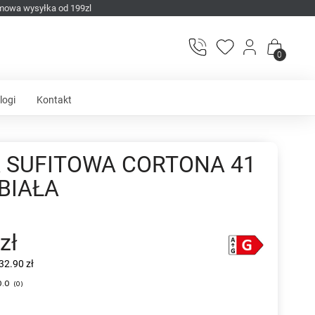
mowa wysyłka od 199zl
0
logi
Kontakt
 SUFITOWA CORTONA 41
BIAŁA
zł
32.90 zł
0.0
(
0
)