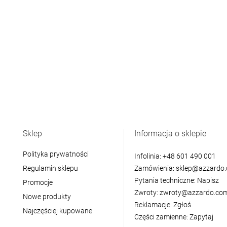
Sklep
Informacja o sklepie
Polityka prywatności
Infolinia:
+48 601 490 001
Regulamin sklepu
Zamówienia:
sklep@azzardo.
Pytania techniczne:
Napisz
Promocje
Zwroty:
zwroty@azzardo.com
Nowe produkty
Reklamacje:
Zgłoś
Najczęściej kupowane
Części zamienne:
Zapytaj