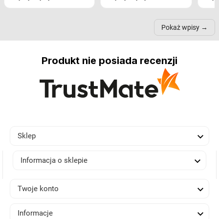
nastrój, funkcjonalność
ramionach, lampy na
nie 
przestrzeni, a nawet
trójnogach etc. Każda z
też 
samopoczucie...
nich może przydać się w
Pokaż wpisy
inn...
Produkt nie posiada recenzji

Sklep

Informacja o sklepie

Twoje konto

Informacje