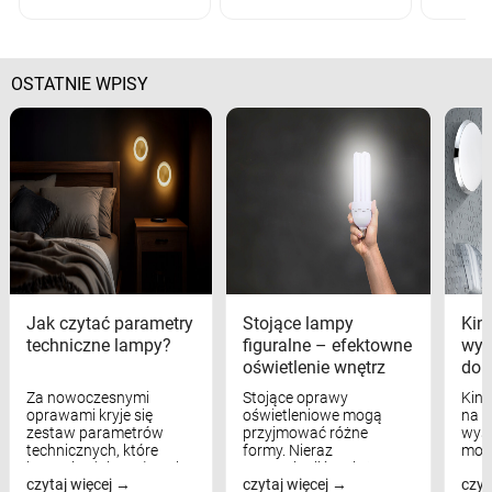
OSTATNIE WPISY
Jak czytać parametry
Stojące lampy
Kink
techniczne lampy?
figuralne – efektowne
wyk
oświetlenie wnętrz
dom
Za nowoczesnymi
Stojące oprawy
Kink
oprawami kryje się
oświetleniowe mogą
na w
zestaw parametrów
przyjmować różne
wyst
technicznych, które
formy. Nieraz
mod
bezpośrednio wpływają
wspominaliśmy już
real
czytaj więcej
czytaj więcej
czyt
na komfort widzenia,
modele na łukowych
Wiel