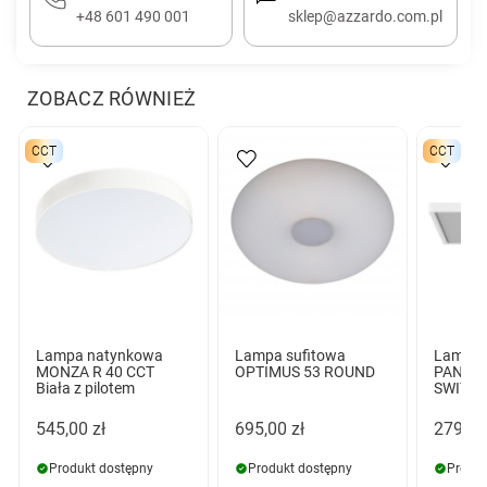
+48 601 490 001
sklep@azzardo.com.pl
ZOBACZ RÓWNIEŻ
CCT
CCT
Lampa natynkowa
Lampa sufitowa
Lampa 
MONZA R 40 CCT
OPTIMUS 53 ROUND
PANKA 
Biała z pilotem
SWITCH
545,00 zł
695,00 zł
279,00
Produkt dostępny
Produkt dostępny
Produk