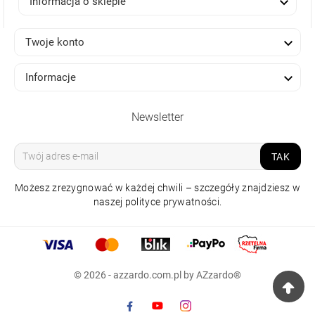

Informacja o sklepie

Twoje konto

Informacje
Newsletter
TAK
Możesz zrezygnować w każdej chwili – szczegóły znajdziesz w
naszej polityce prywatności.
OCZKO SUFITOWE
LAMIR R 17 4000K
DIMM Z PILOTEM
© 2026 - azzardo.com.pl by AZzardo®
125,40 zł
cena regularna: