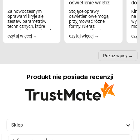
oświetlenie wnętrz
dom
Za nowoczesnymi
Stojące oprawy
Kink
oprawami kryje się
oświetleniowe mogą
na w
zestaw parametrów
przyjmować różne
wyst
technicznych, które
formy. Nieraz
mod
bezpośrednio wpływają
wspominaliśmy już
real
czytaj więcej
czytaj więcej
czyt
na komfort widzenia,
modele na łukowych
Wiel
nastrój, funkcjonalność
ramionach, lampy na
nie 
przestrzeni, a nawet
trójnogach etc. Każda z
też 
samopoczucie...
nich może przydać się w
Pokaż wpisy
inn...
Produkt nie posiada recenzji

Sklep