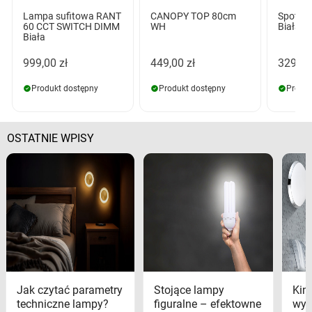
Lampa sufitowa RANT
CANOPY TOP 80cm
Spotlig
60 CCT SWITCH DIMM
WH
Biała
Biała
999,00 zł
449,00 zł
329,00
Produkt dostępny
Produkt dostępny
Produk
OSTATNIE WPISY
Jak czytać parametry
Stojące lampy
Kink
techniczne lampy?
figuralne – efektowne
wyk