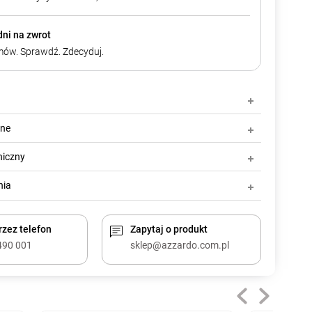
dni na zwrot
ów. Sprawdź. Zdecyduj.
zne
niczny
nia
zez telefon
Zapytaj o produkt
490 001
sklep@azzardo.com.pl