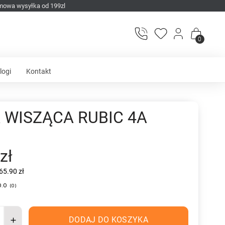
mowa wysyłka od 199zl
0
logi
Kontakt
 WISZĄCA RUBIC 4A
zł
65.90 zł
0.0
(
0
)
DODAJ DO KOSZYKA