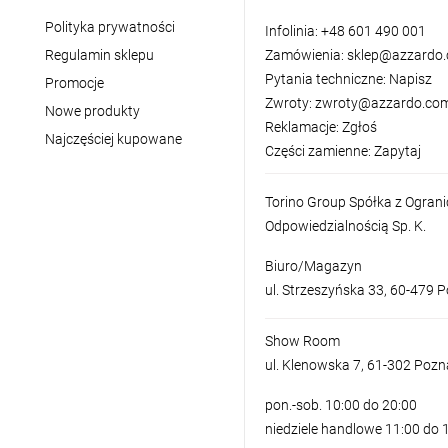
Polityka prywatności
Infolinia:
+48 601 490 001
Regulamin sklepu
Zamówienia:
sklep@azzardo.
Pytania techniczne:
Napisz
Promocje
Zwroty:
zwroty@azzardo.com
Nowe produkty
Reklamacje:
Zgłoś
Najczęściej kupowane
Części zamienne:
Zapytaj
Torino Group Spółka z Ogran
Odpowiedzialnością Sp. K.
Biuro/Magazyn
ul. Strzeszyńska 33, 60-479 
Show Room
ul. Klenowska 7, 61-302 Poz
pon.-sob. 10:00 do 20:00
niedziele handlowe 11:00 do 