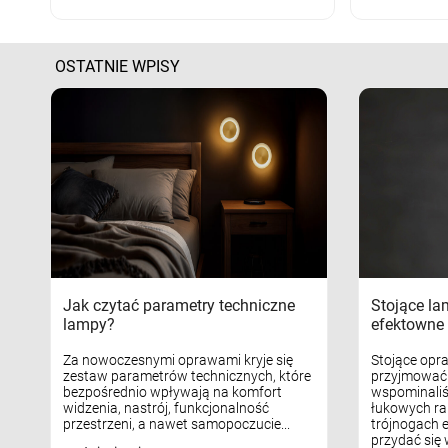
OSTATNIE WPISY
Jak czytać parametry techniczne
Stojące la
lampy?
efektowne 
Za nowoczesnymi oprawami kryje się
Stojące opr
zestaw parametrów technicznych, które
przyjmować 
bezpośrednio wpływają na komfort
wspominaliś
widzenia, nastrój, funkcjonalność
łukowych ra
przestrzeni, a nawet samopoczucie...
trójnogach e
przydać się w