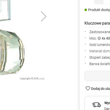
Produkt dost
Kluczowe para
Zastosowane 
Moc:
4x 4
Ilość lumenów
Materiał dom
Stopień zabe
Barwa światła
Dodaj do ul
Wys
Dar