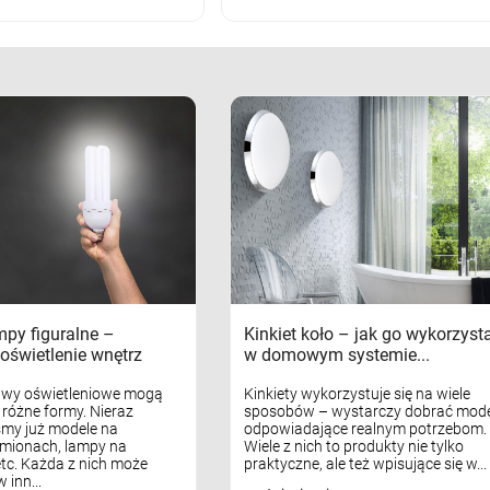
mpy figuralne –
Kinkiet koło – jak go wykorzyst
oświetlenie wnętrz
w domowym systemie...
awy oświetleniowe mogą
Kinkiety wykorzystuje się na wiele
różne formy. Nieraz
sposobów – wystarczy dobrać mode
my już modele na
odpowiadające realnym potrzebom.
mionach, lampy na
Wiele z nich to produkty nie tylko
tc. Każda z nich może
praktyczne, ale też wpisujące się w...
 inn...