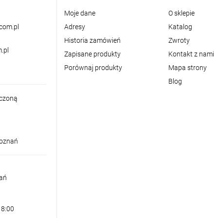
Moje dane
O sklepie
com.pl
Adresy
Katalog
Historia zamówień
Zwroty
.pl
Zapisane produkty
Kontakt z nami
Porównaj produkty
Mapa strony
Blog
iczoną
Poznań
nań
18:00