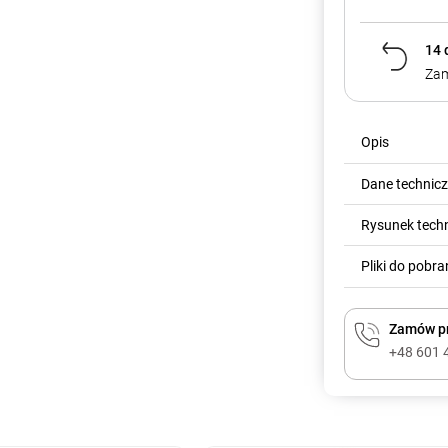
14 
Zam
Opis
Dane technic
Rysunek tech
Pliki do pobra
Zamów pr
+48 601 