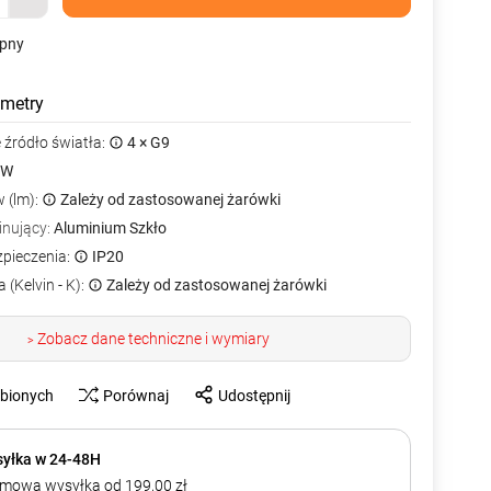
ępny
metry
źródło światła:
4 × G9
0W
 (lm):
Zależy od zastosowanej żarówki
inujący:
Aluminium Szkło
zpieczenia:
IP20
 (Kelvin - K):
Zależy od zastosowanej żarówki
Zobacz dane techniczne i wymiary
>
ubionych
Porównaj
Udostępnij
yłka w 24-48H
mowa wysyłka od 199,00 zł