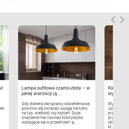
ać
Lampa sufitowa czarno-złota – w
Kinkiety s
jakiej aranżacji ją ...
wykorzys
Gdy dobiera się oprawy oświetleniowe,
Styl skandy
le
powinno się zwracać uwagę nie tylko
uznaniem m
na typ, wielkość czy kształt. Duże
przytulnych
znaczenie ma również kolorystyka,
przestrzeni
wpisująca się w przestrzeń i p...
odpowiedni
kt...