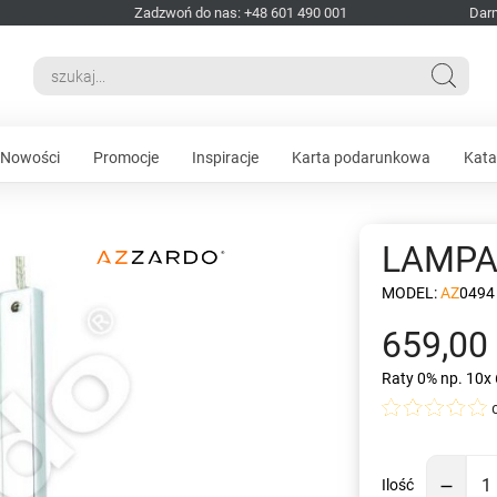
Zadzwoń do nas: +48 601 490 001
Dar
Nowości
Promocje
Inspiracje
Karta podarunkowa
Kata
LAMPA
MODEL:
AZ0494
659,00 
Raty 0%
np. 10x 
Ilość