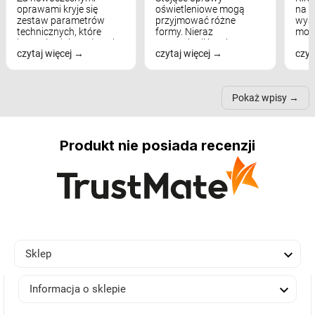
oprawami kryje się
oświetleniowe mogą
na w
zestaw parametrów
przyjmować różne
wyst
technicznych, które
formy. Nieraz
mod
bezpośrednio wpływają
wspominaliśmy już
real
czytaj więcej
czytaj więcej
czyt
na komfort widzenia,
modele na łukowych
Wiel
nastrój, funkcjonalność
ramionach, lampy na
nie 
przestrzeni, a nawet
trójnogach etc. Każda z
też 
samopoczucie...
nich może przydać się w
Pokaż wpisy
inn...
Produkt nie posiada recenzji

Sklep

Informacja o sklepie