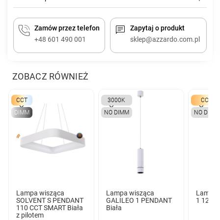
Zamów przez telefon
Zapytaj o produkt
+48 601 490 001
sklep@azzardo.com.pl
ZOBACZ RÓWNIEŻ
CCT
3000K
CCT
DIMM
NO DIMM
NO DIMM
Lampa wisząca
Lampa wisząca
Lampa 
SOLVENT S PENDANT
GALILEO 1 PENDANT
1 12W C
110 CCT SMART Biała
Biała
z pilotem