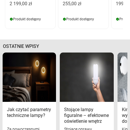
2 199,00 zł
255,00 zł
199,00
Produkt dostępny
Produkt dostępny
Produk
OSTATNIE WPISY
Jak czytać parametry
Stojące lampy
Kink
techniczne lampy?
figuralne – efektowne
wyk
oświetlenie wnętrz
dom
Za nowoczesnymi
Stojące oprawy
Kink