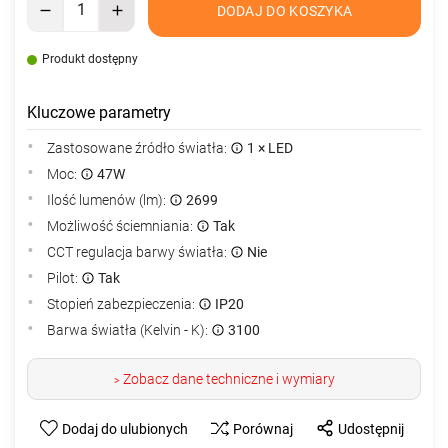
DODAJ DO KOSZYKA
Produkt dostępny
Kluczowe parametry
Zastosowane źródło światła:
1 × LED
Moc:
47W
Ilość lumenów (lm):
2699
Możliwość ściemniania:
Tak
CCT regulacja barwy światła:
Nie
Pilot:
Tak
Stopień zabezpieczenia:
IP20
Barwa światła (Kelvin - K):
3100
Zobacz dane techniczne i wymiary
>
Dodaj do ulubionych
Porównaj
Udostępnij