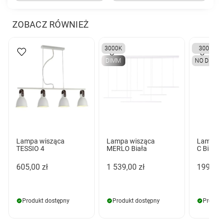
ZOBACZ RÓWNIEŻ
3000K
3000K
DIMM
NO DIMM
Lampa wisząca
Lampa wisząca
Lampa 
TESSIO 4
MERLO Biała
C Biała
605,00 zł
1 539,00 zł
199,00
Produkt dostępny
Produkt dostępny
Produk