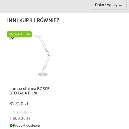
samopoczucie...
nich może przydać się w
Pokaż wpisy
inn...
INNI KUPILI RÓWNIEŻ
NIŻSZA CENA
Lampa stojąca BOSSE
STOJACA Biała
327,20 zł
-1 541,80 zł
1 869,00 zł
Produkt dostępny