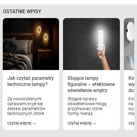
OSTATNIE WPISY
Jak czytać parametry
Stojące lampy
Kink
techniczne lampy?
figuralne – efektowne
wyk
oświetlenie wnętrz
dom
Za nowoczesnymi
Stojące oprawy
Kink
oprawami kryje się
oświetleniowe mogą
na w
zestaw parametrów
przyjmować różne
wyst
technicznych, które
formy. Nieraz
mod
bezpośrednio wpływają
wspominaliśmy już
real
czytaj więcej
czytaj więcej
czyt
na komfort widzenia,
modele na łukowych
Wiel
nastrój, funkcjonalność
ramionach, lampy na
nie 
przestrzeni, a nawet
trójnogach etc. Każda z
też 