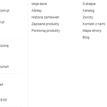
Moje dane
O sklepie
com.pl
Adresy
Katalog
Historia zamówień
Zwroty
.pl
Zapisane produkty
Kontakt z nami
Porównaj produkty
Mapa strony
Blog
iczoną
Poznań
nań
18:00