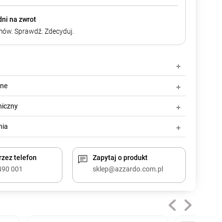
dni na zwrot
ów. Sprawdź. Zdecyduj.
zne
niczny
nia
zez telefon
Zapytaj o produkt
490 001
sklep@azzardo.com.pl