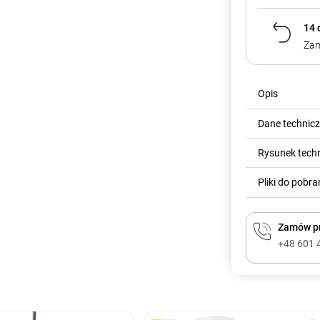
14 
Zam
Opis
Dane technic
Rysunek tech
Pliki do pobra
Zamów pr
+48 601 