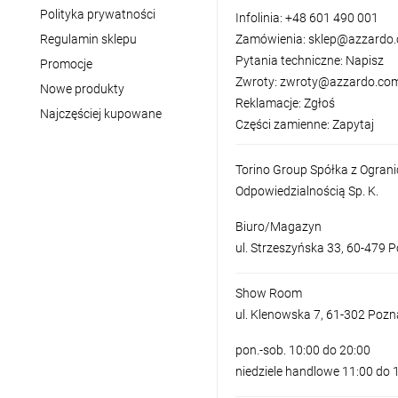
Polityka prywatności
Infolinia:
+48 601 490 001
Regulamin sklepu
Zamówienia:
sklep@azzardo.
Pytania techniczne:
Napisz
Promocje
Zwroty:
zwroty@azzardo.com
Nowe produkty
Reklamacje:
Zgłoś
Najczęściej kupowane
Części zamienne:
Zapytaj
Torino Group Spółka z Ogran
Odpowiedzialnością Sp. K.
Biuro/Magazyn
ul. Strzeszyńska 33, 60-479 
Show Room
ul. Klenowska 7, 61-302 Poz
pon.-sob. 10:00 do 20:00
niedziele handlowe 11:00 do 