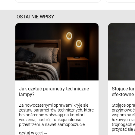
OSTATNIE WPISY
Jak czytać parametry techniczne
Stojące la
lampy?
efektowne 
Za nowoczesnymi oprawami kryje się
Stojące opr
zestaw parametrów technicznych, które
przyjmować 
bezpośrednio wpływają na komfort
wspominaliś
widzenia, nastrój, funkcjonalność
łukowych ra
przestrzeni, a nawet samopoczucie...
trójnogach e
przydać się w
czytaj więcej