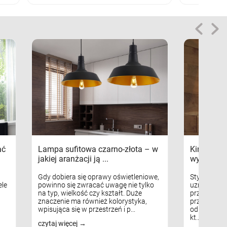
ać
Lampa sufitowa czarno-złota – w
Kinkiety s
jakiej aranżacji ją ...
wykorzys
Gdy dobiera się oprawy oświetleniowe,
Styl skandy
le
powinno się zwracać uwagę nie tylko
uznaniem m
na typ, wielkość czy kształt. Duże
przytulnych
znaczenie ma również kolorystyka,
przestrzeni
wpisująca się w przestrzeń i p...
odpowiedni
kt...
czytaj więcej