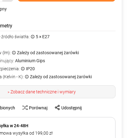
ępny
metry
źródło światła:
5 × E27
 (lm):
Zależy od zastosowanej żarówki
inujący:
Aluminium Gips
zpieczenia:
IP20
 (Kelvin - K):
Zależy od zastosowanej żarówki
Zobacz dane techniczne i wymiary
>
ubionych
Porównaj
Udostępnij
yłka w 24-48H
mowa wysyłka od 199,00 zł