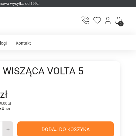
mowa wysyłka od 199zl
0
logi
Kontakt
 WISZĄCA VOLTA 5
zł
9,00 zł
0.0
(
0
)
DODAJ DO KOSZYKA