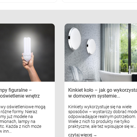
mpy figuralne –
Kinkiet koło – jak go wykorzyst
oświetlenie wnętrz
w domowym systemie...
awy oświetleniowe mogą
Kinkiety wykorzystuje się na wiele
różne formy. Nieraz
sposobów – wystarczy dobrać mode
my już modele na
odpowiadające realnym potrzebom.
mionach, lampy na
Wiele z nich to produkty nie tylko
tc. Każda z nich może
praktyczne, ale też wpisujące się w...
 inn...
czytaj więcej