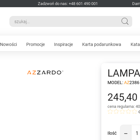
Zadzwoń do nas: +48 601 490 001
Dar
Nowości
Promocje
Inspiracje
Karta podarunkowa
Kata
LAMPA
MODEL:
AZ2386
245,40 
cena regularna: 40
Ilość