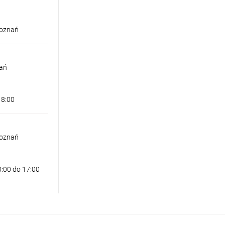
Poznań
nań
18:00
Poznań
0:00 do 17:00
CA IRIS 30 CHROME
 zł