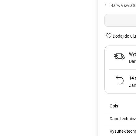
Barwa światła
Dodaj do ul
Wys
Dar
14 
Zam
Opis
Dane technic
Rysunek tech