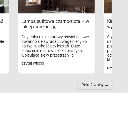
ać
Lampa sufitowa czarno-złota – w
Kinkiety s
jakiej aranżacji ją ...
wykorzys
Gdy dobiera się oprawy oświetleniowe,
Styl skandy
le
powinno się zwracać uwagę nie tylko
uznaniem m
na typ, wielkość czy kształt. Duże
przytulnych
znaczenie ma również kolorystyka,
przestrzeni
wpisująca się w przestrzeń i p...
odpowiedni
kt...
czytaj więcej
czytaj więc
Pokaż wpisy