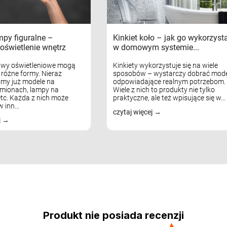
mpy figuralne –
Kinkiet koło – jak go wykorzyst
oświetlenie wnętrz
w domowym systemie...
awy oświetleniowe mogą
Kinkiety wykorzystuje się na wiele
różne formy. Nieraz
sposobów – wystarczy dobrać mode
my już modele na
odpowiadające realnym potrzebom.
mionach, lampy na
Wiele z nich to produkty nie tylko
tc. Każda z nich może
praktyczne, ale też wpisujące się w...
 inn...
czytaj więcej
j
Produkt nie posiada recenzji