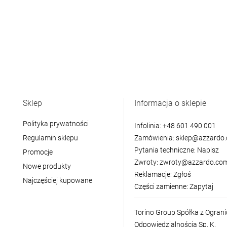
Sklep
Informacja o sklepie
Polityka prywatności
Infolinia:
+48 601 490 001
Regulamin sklepu
Zamówienia:
sklep@azzardo.
Pytania techniczne:
Napisz
Promocje
Zwroty:
zwroty@azzardo.com
Nowe produkty
Reklamacje:
Zgłoś
Najczęściej kupowane
Części zamienne:
Zapytaj
Torino Group Spółka z Ogran
Odpowiedzialnością Sp. K.