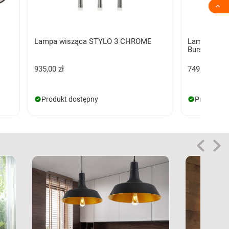

Lampa wisząca STYLO 3 CHROME
Lampa wisz
Bursztynow
935,00 zł
749,00 zł
Produkt dostępny
Produkt d