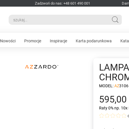
Zadzwoń do nas: +48 601 490 001
Dar
Nowości
Promocje
Inspiracje
Karta podarunkowa
Kata
LAMPA 
CHRO
MODEL:
AZ3106
595,00 
Raty 0%
np. 10x 