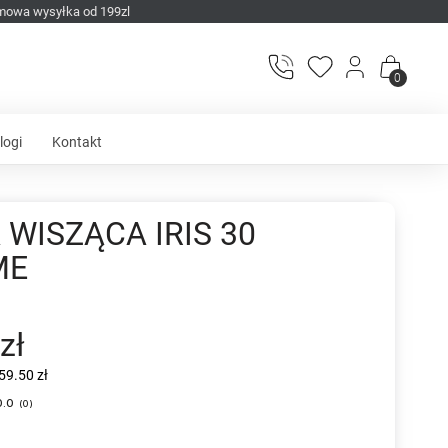
mowa wysyłka od 199zl
0
logi
Kontakt
WISZĄCA IRIS 30
ME
zł
59.50 zł
0.0
(
0
)