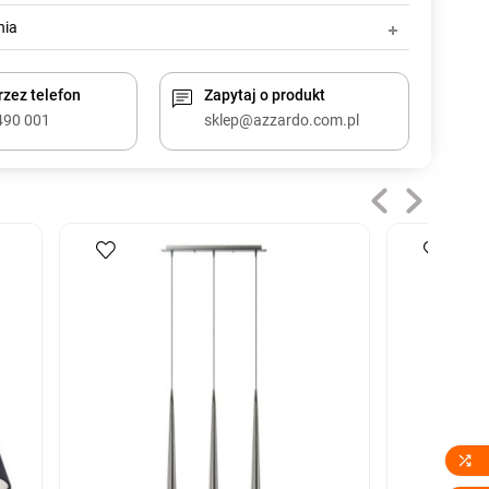
nia
zez telefon
Zapytaj o produkt
490 001
sklep@azzardo.com.pl
