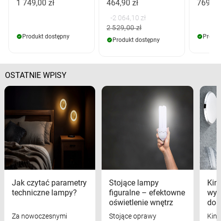
1 749,00 zł
464,90 zł
769,00
-2 064,10 zł
2 529,00 zł
Produkt dostępny
Produk
Produkt dostępny
OSTATNIE WPISY
Jak czytać parametry
Stojące lampy
Kink
techniczne lampy?
figuralne – efektowne
wyk
oświetlenie wnętrz
dom
Za nowoczesnymi
Stojące oprawy
Kink