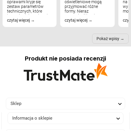
oprawami kryje się
oświetleniowe mogą
na w
zestaw parametrów
przyjmować różne
wyst
technicznych, które
formy. Nieraz
mod
bezpośrednio wpływają
wspominaliśmy już
real
czytaj więcej
czytaj więcej
czyt
na komfort widzenia,
modele na łukowych
Wiel
nastrój, funkcjonalność
ramionach, lampy na
nie 
przestrzeni, a nawet
trójnogach etc. Każda z
też 
samopoczucie...
nich może przydać się w
Pokaż wpisy
inn...
Produkt nie posiada recenzji

Sklep

Informacja o sklepie