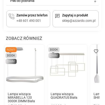
Pliki do pobrania
Zamów przez telefon
Zapytaj o produkt
+48 601 490 001
sklep@azzardo.com.pl
ZOBACZ RÓWNIEŻ
NOWY
3000K
3000K
DIMM
DIMM
Lampa wisząca
Lampa wisząca
Lampa 
MIRABELLA 120
QUADRATUS Biała
SHINY B
3000K DIMM Biała