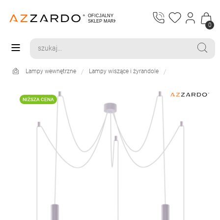
0
Lampy wewnętrzne
Lampy wiszące i żyrandole
NIŻSZA CENA