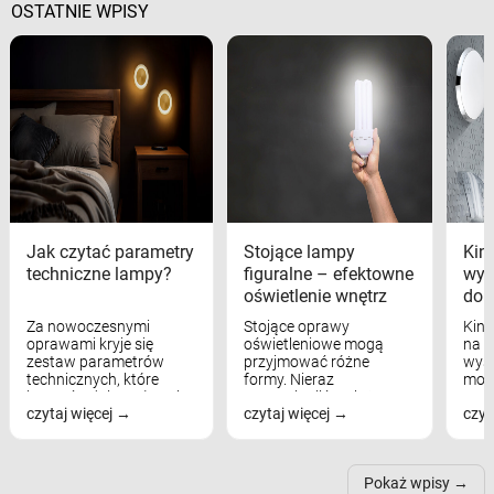
OSTATNIE WPISY
Jak czytać parametry
Stojące lampy
Kink
techniczne lampy?
figuralne – efektowne
wyk
oświetlenie wnętrz
dom
Za nowoczesnymi
Stojące oprawy
Kink
oprawami kryje się
oświetleniowe mogą
na w
zestaw parametrów
przyjmować różne
wyst
technicznych, które
formy. Nieraz
mod
bezpośrednio wpływają
wspominaliśmy już
real
czytaj więcej
czytaj więcej
czyt
na komfort widzenia,
modele na łukowych
Wiel
nastrój, funkcjonalność
ramionach, lampy na
nie 
przestrzeni, a nawet
trójnogach etc. Każda z
też 
samopoczucie...
nich może przydać się w
Pokaż wpisy
inn...