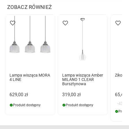
ZOBACZ RÓWNIEŻ
Lampa wisząca MORA
Lampa wisząca Amber
Ziko GU
4 LINE
MILANO 1 CLEAR
Bursztynowa
629,00 zł
319,00 zł
65,40 z
-43,60
Produkt dostępny
Produkt dostępny
Produk