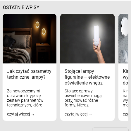
OSTATNIE WPISY
Jak czytać parametry
Stojące lampy
Kink
techniczne lampy?
figuralne – efektowne
wyk
oświetlenie wnętrz
dom
Za nowoczesnymi
Stojące oprawy
Kink
oprawami kryje się
oświetleniowe mogą
na w
zestaw parametrów
przyjmować różne
wyst
technicznych, które
formy. Nieraz
mod
bezpośrednio wpływają
wspominaliśmy już
real
czytaj więcej
czytaj więcej
czyt
na komfort widzenia,
modele na łukowych
Wiel
nastrój, funkcjonalność
ramionach, lampy na
nie 
przestrzeni, a nawet
trójnogach etc. Każda z
też 
samopoczucie...
nich może przydać się w