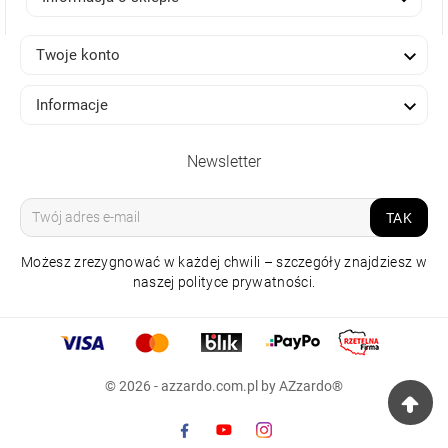

Twoje konto

Informacje
Newsletter
TAK
Możesz zrezygnować w każdej chwili – szczegóły znajdziesz w
naszej polityce prywatności.
LAMPA WISZĄCA FLASH
130 3000K CZARNA
© 2026 - azzardo.com.pl by AZzardo®
1 275,00 zł
Raty 0%
np. 10x
127.50 zł