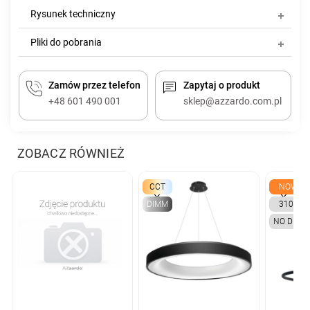
Rysunek techniczny
Pliki do pobrania
Zamów przez telefon
Zapytaj o produkt
+48 601 490 001
sklep@azzardo.com.pl
ZOBACZ RÓWNIEŻ
CCT
NOWY
DIMM
3100K
NO DIMM