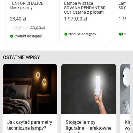
TENTOR CHALICE
Lampa wisząca
Lampa 
klosz czarny
SOVANA PENDANT 80
80 Cza
CCT Czarna z pilotem
23,40 zł
1 979,00 zł
1 199,
-15,60 zł
39,00 zł
Produkt dostępny
Produk
Produkt dostępny
OSTATNIE WPISY
Jak czytać parametry
Stojące lampy
Kink
techniczne lampy?
figuralne – efektowne
wyk