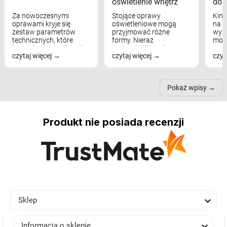
oświetlenie wnętrz
dom
Za nowoczesnymi
Stojące oprawy
Kink
oprawami kryje się
oświetleniowe mogą
na w
zestaw parametrów
przyjmować różne
wyst
technicznych, które
formy. Nieraz
mod
bezpośrednio wpływają
wspominaliśmy już
real
czytaj więcej
czytaj więcej
czyt
na komfort widzenia,
modele na łukowych
Wiel
nastrój, funkcjonalność
ramionach, lampy na
nie 
przestrzeni, a nawet
trójnogach etc. Każda z
też 
samopoczucie...
nich może przydać się w
Pokaż wpisy
inn...
Produkt nie posiada recenzji

Sklep

Informacja o sklepie