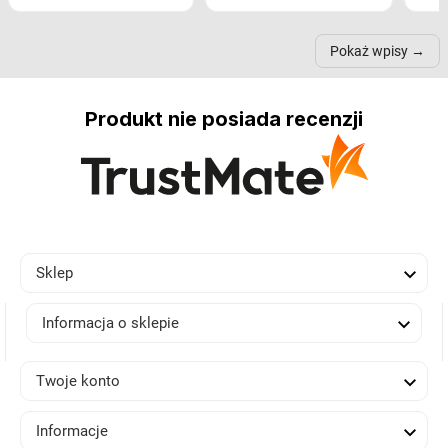
nastrój, funkcjonalność
ramionach, lampy na
nie 
przestrzeni, a nawet
trójnogach etc. Każda z
też 
samopoczucie...
nich może przydać się w
Pokaż wpisy
inn...
Produkt nie posiada recenzji

Sklep

Informacja o sklepie

Twoje konto

Informacje