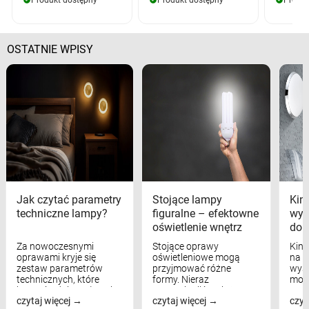
Produkt dostępny
Produkt dostępny
Produk
OSTATNIE WPISY
Jak czytać parametry
Stojące lampy
Kink
techniczne lampy?
figuralne – efektowne
wyk
oświetlenie wnętrz
dom
Za nowoczesnymi
Stojące oprawy
Kink
oprawami kryje się
oświetleniowe mogą
na w
zestaw parametrów
przyjmować różne
wyst
technicznych, które
formy. Nieraz
mod
bezpośrednio wpływają
wspominaliśmy już
real
czytaj więcej
czytaj więcej
czyt
na komfort widzenia,
modele na łukowych
Wiel