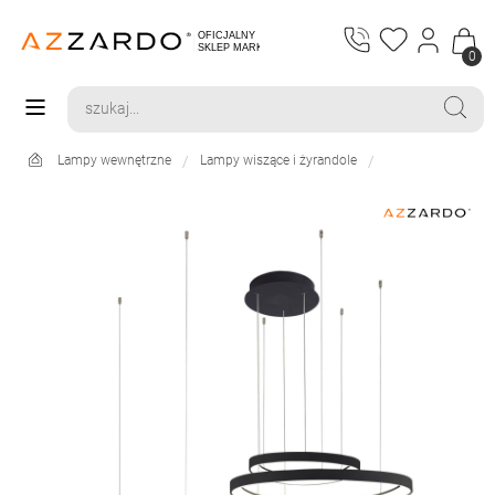
0
Lampy wewnętrzne
Lampy wiszące i żyrandole