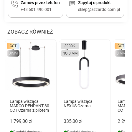
Zamów przez telefon
Zapytaj o produkt
+48 601 490 001
sklep@azzardo.com.pl
ZOBACZ RÓWNIEŻ
CCT
3000K
CCT
DIMM
NO DIMM
DIMM
Lampa wisząca
Lampa wisząca
Lampa 
MARCO PENDANT 80
NEXUS Czarna
MARCO
CCT Czarna z pilotem
CCT Cza
1 799,00 zł
335,00 zł
2 299,