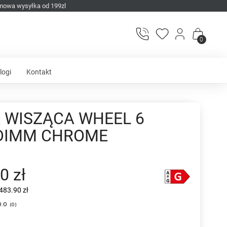
mowa wysyłka od 199zl
0
logi
Kontakt
 WISZĄCA WHEEL 6
DIMM CHROME
0 zł
483.90 zł
0.0
(
0
)