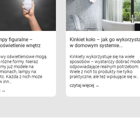
mpy figuralne –
Kinkiet koło – jak go wykorzyst
oświetlenie wnętrz
w domowym systemie...
awy oświetleniowe mogą
Kinkiety wykorzystuje się na wiele
różne formy. Nieraz
sposobów – wystarczy dobrać mode
my już modele na
odpowiadające realnym potrzebom.
mionach, lampy na
Wiele z nich to produkty nie tylko
tc. Każda z nich może
praktyczne, ale też wpisujące się w...
 inn...
czytaj więcej
j