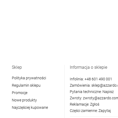
Sklep
Informacja o sklepie
Polityka prywatności
Infolinia:
+48 601 490 001
Regulamin sklepu
Zamówienia:
sklep@azzardo.
Pytania techniczne:
Napisz
Promocje
Zwroty:
zwroty@azzardo.com
Nowe produkty
Reklamacje:
Zgłoś
Najczęściej kupowane
Części zamienne:
Zapytaj