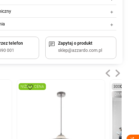
niczny
nia
zez telefon
Zapytaj o produkt
490 001
sklep@azzardo.com.pl
NIŻSZA CENA
3000K
DIMM
