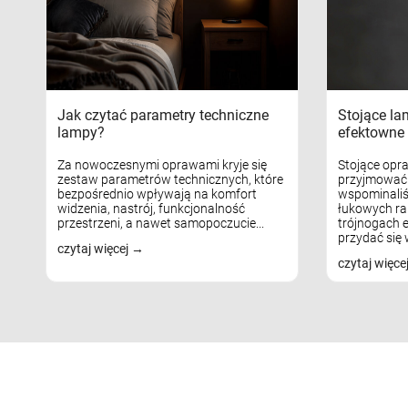
Jak czytać parametry techniczne
Stojące la
lampy?
efektowne 
Za nowoczesnymi oprawami kryje się
Stojące opr
zestaw parametrów technicznych, które
przyjmować 
bezpośrednio wpływają na komfort
wspominaliś
widzenia, nastrój, funkcjonalność
łukowych ra
przestrzeni, a nawet samopoczucie...
trójnogach e
przydać się w
czytaj więcej
czytaj więce