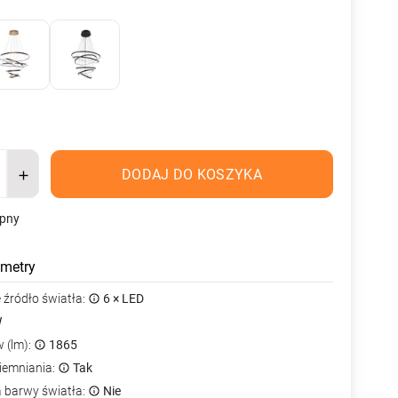
DODAJ DO KOSZYKA
ępny
metry
źródło światła:
6 × LED
W
 (lm):
1865
iemniania:
Tak
a barwy światła:
Nie