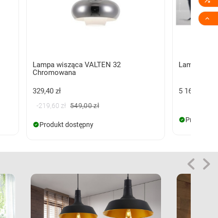

Lampa wisząca VALTEN 32
Lampa wis
Chromowana
329,40 zł
5 169,00 zł
-219,60 zł
549,00 zł
Produkt d
Produkt dostępny