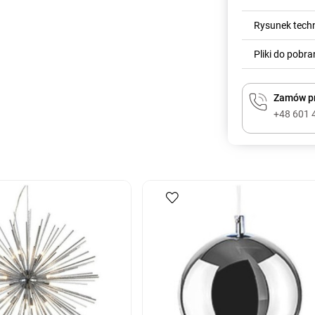
Rysunek tech
Pliki do pobra
Zamów pr
+48 601 