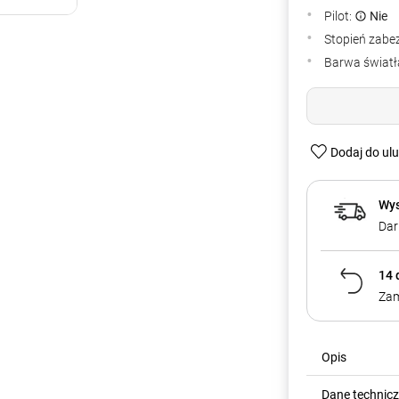
Pilot:
Nie
Stopień zabe
Barwa światła
Dodaj do ul
Wys
Dar
14 
Zam
Opis
Dane technic