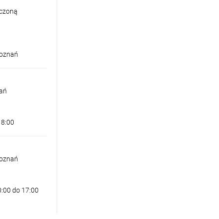
iczoną
Poznań
nań
18:00
Poznań
0:00 do 17:00