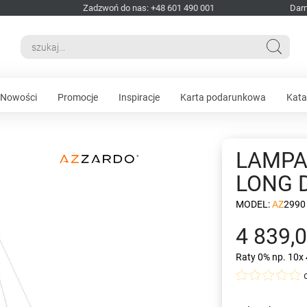
Zadzwoń do nas: +48 601 490 001
Dar
Nowości
Promocje
Inspiracje
Karta podarunkowa
Kata
LAMPA
LONG 
MODEL:
AZ2990
4 839,0
Raty 0%
np. 10x 