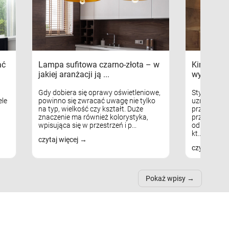
ać
Lampa sufitowa czarno-złota – w
Kinkiety s
jakiej aranżacji ją ...
wykorzys
Gdy dobiera się oprawy oświetleniowe,
Styl skandy
le
powinno się zwracać uwagę nie tylko
uznaniem m
na typ, wielkość czy kształt. Duże
przytulnych
znaczenie ma również kolorystyka,
przestrzeni
wpisująca się w przestrzeń i p...
odpowiedni
kt...
czytaj więcej
czytaj więc
Pokaż wpisy