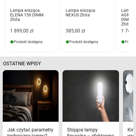
Lampa wisząca
Lampa wisząca
Lampa 
ELENA 150 DIMM
NEXUS Złota
AGNES 
Złota
DIMM C
Złota
1 899,00 zł
385,00 zł
1 749,
Produkt dostępny
Produkt dostępny
Produk
OSTATNIE WPISY
Jak czytać parametry
Stojące lampy
Kink
techniczne lampy?
figuralne – efektowne
wyk