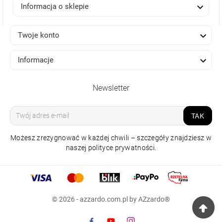

Informacja o sklepie

Twoje konto

Informacje
Newsletter
TAK
Możesz zrezygnować w każdej chwili – szczegóły znajdziesz w
naszej polityce prywatności.
LAMPA WISZĄCA INFINITY
80 CCT ZŁOTA Z PILOTEM
© 2026 - azzardo.com.pl by AZzardo®
1 599,00 zł
Raty 0%
np. 10x