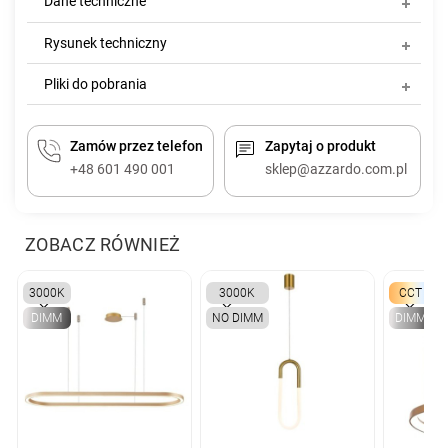
Dane techniczne
Rysunek techniczny
Pliki do pobrania
Zamów przez telefon
Zapytaj o produkt
+48 601 490 001
sklep@azzardo.com.pl
ZOBACZ RÓWNIEŻ
3000K
3000K
CCT
DIMM
NO DIMM
DIMM