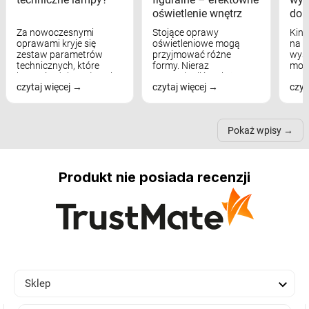
oświetlenie wnętrz
dom
Za nowoczesnymi
Stojące oprawy
Kink
oprawami kryje się
oświetleniowe mogą
na w
zestaw parametrów
przyjmować różne
wyst
technicznych, które
formy. Nieraz
mod
bezpośrednio wpływają
wspominaliśmy już
real
czytaj więcej
czytaj więcej
czyt
na komfort widzenia,
modele na łukowych
Wiel
nastrój, funkcjonalność
ramionach, lampy na
nie 
przestrzeni, a nawet
trójnogach etc. Każda z
też 
samopoczucie...
nich może przydać się w
Pokaż wpisy
inn...
Produkt nie posiada recenzji

Sklep