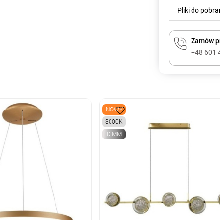
Pliki do pobra
Zamów pr
+48 601 
NOWY
3000K
DIMM