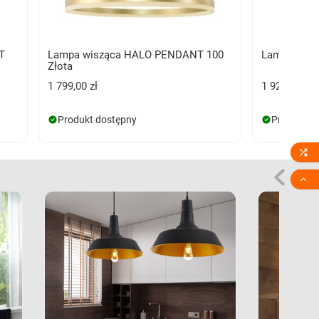
T
Lampa wisząca HALO PENDANT 100
Lampa wisz
Złota
1 799,00 zł
1 925,00 zł
Produkt dostępny
Produkt d

