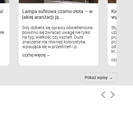
ać
Lampa sufitowa czarno-złota – w
Kinkiety s
jakiej aranżacji ją ...
wykorzys
Gdy dobiera się oprawy oświetleniowe,
Styl skandy
le
powinno się zwracać uwagę nie tylko
uznaniem m
na typ, wielkość czy kształt. Duże
przytulnych
znaczenie ma również kolorystyka,
przestrzeni
wpisująca się w przestrzeń i p...
odpowiedni
kt...
czytaj więcej
czytaj więc
Pokaż wpisy