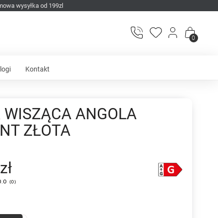
mowa wysyłka od 199zl
0
logi
Kontakt
 WISZĄCA ANGOLA
NT ZŁOTA
zł
0.0
(
0
)