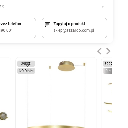
nia
zez telefon
Zapytaj o produkt
490 001
sklep@azzardo.com.pl
2900K
3000K
NO DIMM
DIMM