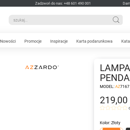
Zadzwoń do nas: +48 601 490 001
Dar
Nowości
Promocje
Inspiracje
Karta podarunkowa
Kata
LAMPA
PENDA
MODEL:
AZ7167
219,00 
Kolor: Złoty