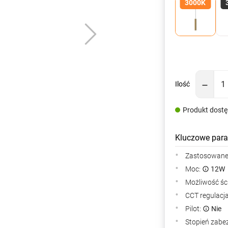
3000K
Ilość
Produkt dost
Kluczowe para
Zastosowane 
Moc:
12W
Możliwość śc
CCT regulacj
Pilot:
Nie
Stopień zabe