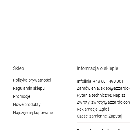
Sklep
Informacja o sklepie
Polityka prywatności
Infolinia:
+48 601 490 001
Regulamin sklepu
Zamówienia:
sklep@azzardo.
Pytania techniczne:
Napisz
Promocje
Zwroty:
zwroty@azzardo.com
Nowe produkty
Reklamacje:
Zgłoś
Najczęściej kupowane
Części zamienne:
Zapytaj