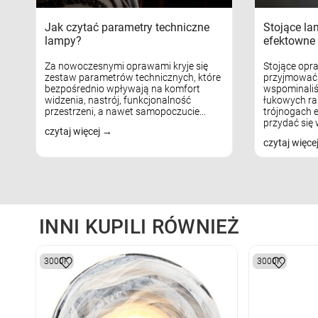
Jak czytać parametry techniczne
Stojące la
lampy?
efektowne 
Za nowoczesnymi oprawami kryje się
Stojące opr
zestaw parametrów technicznych, które
przyjmować 
bezpośrednio wpływają na komfort
wspominaliś
widzenia, nastrój, funkcjonalność
łukowych ra
przestrzeni, a nawet samopoczucie...
trójnogach e
przydać się w
czytaj więcej
czytaj więce
INNI KUPILI RÓWNIEŻ
3000K
3000K