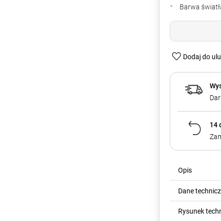
Barwa światła
Dodaj do ul
Wys
Dar
14 
Zam
Opis
Dane technic
Rysunek tech