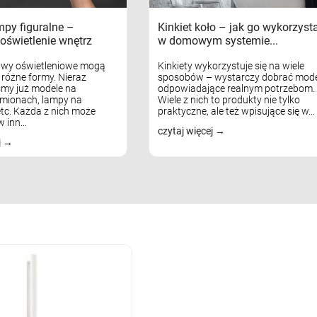
mpy figuralne –
Kinkiet koło – jak go wykorzyst
oświetlenie wnętrz
w domowym systemie...
awy oświetleniowe mogą
Kinkiety wykorzystuje się na wiele
różne formy. Nieraz
sposobów – wystarczy dobrać mode
my już modele na
odpowiadające realnym potrzebom.
mionach, lampy na
Wiele z nich to produkty nie tylko
tc. Każda z nich może
praktyczne, ale też wpisujące się w...
 inn...
czytaj więcej
j