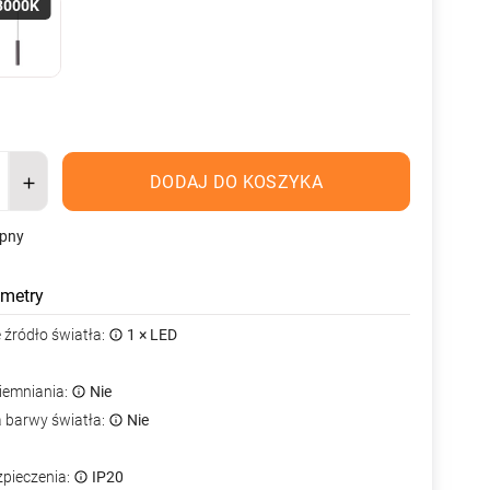
3000K
DODAJ DO KOSZYKA
ępny
metry
źródło światła:
1 × LED
iemniania:
Nie
a barwy światła:
Nie
zpieczenia:
IP20