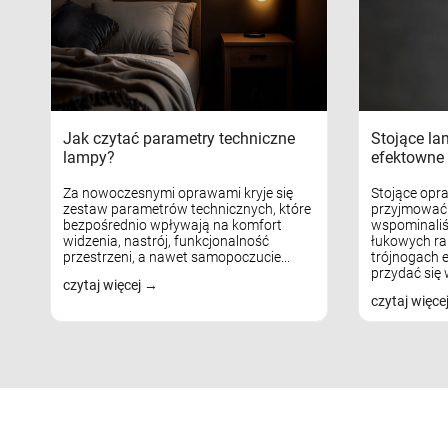
Jak czytać parametry techniczne
Stojące la
lampy?
efektowne 
Za nowoczesnymi oprawami kryje się
Stojące opr
zestaw parametrów technicznych, które
przyjmować 
bezpośrednio wpływają na komfort
wspominaliś
widzenia, nastrój, funkcjonalność
łukowych ra
przestrzeni, a nawet samopoczucie...
trójnogach e
przydać się w
czytaj więcej
czytaj więce