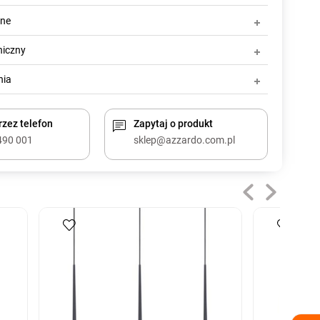
zne
niczny
nia
zez telefon
Zapytaj o produkt
490 001
sklep@azzardo.com.pl