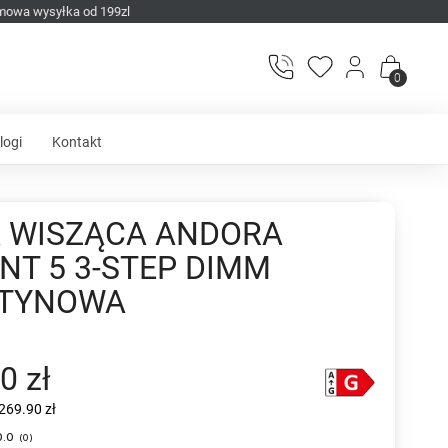
mowa wysyłka od 199zl
0
logi
Kontakt
 WISZĄCA ANDORA
NT 5 3-STEP DIMM
ZTYNOWA
0 zł
269.90 zł
0.0
(
0
)