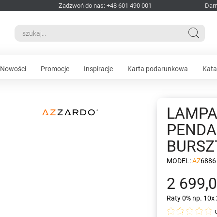
Zadzwoń do nas: +48 601 490 001
Dar
Nowości
Promocje
Inspiracje
Karta podarunkowa
Kata
LAMPA
PENDA
BURS
MODEL:
AZ6886
2 699,0
Raty 0%
np. 10x 