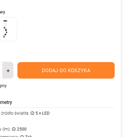
owy
DODAJ DO KOSZYKA
ępny
metry
źródło światła:
5 × LED
 (lm):
2500