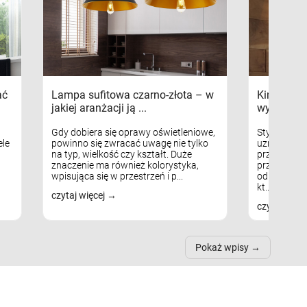
ać
Lampa sufitowa czarno-złota – w
Kinkiety s
jakiej aranżacji ją ...
wykorzys
Gdy dobiera się oprawy oświetleniowe,
Styl skandy
le
powinno się zwracać uwagę nie tylko
uznaniem m
na typ, wielkość czy kształt. Duże
przytulnych
znaczenie ma również kolorystyka,
przestrzeni
wpisująca się w przestrzeń i p...
odpowiedni
kt...
czytaj więcej
czytaj więc
Pokaż wpisy