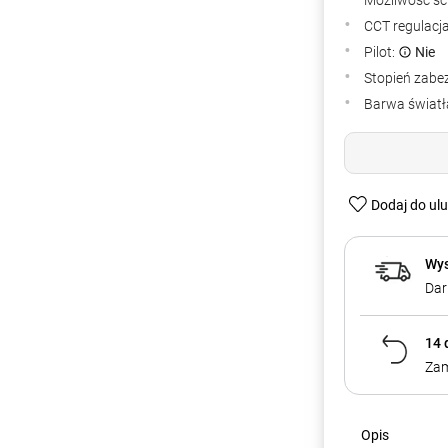
Możliwość śc
CCT regulacj
Pilot:
Nie
Stopień zabe
Barwa światła
Dodaj do ul
Wys
Dar
14 
Zam
Opis