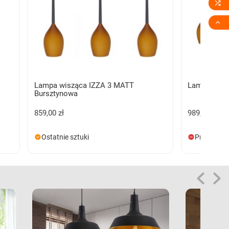


Lampa wisząca IZZA 3 MATT
Lampa wisz
Bursztynowa
859,00 zł
989,00 zł
Ostatnie sztuki
Produkt n