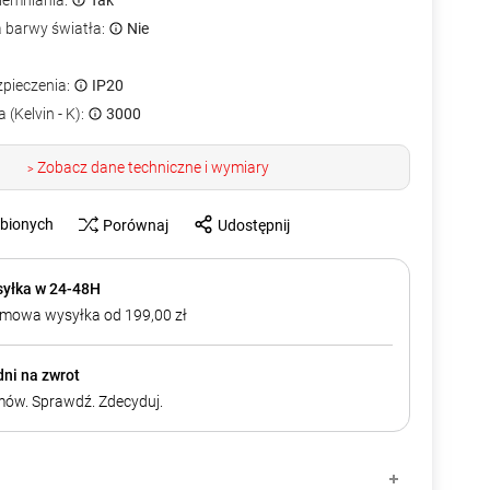
iemniania:
Tak
a barwy światła:
Nie
zpieczenia:
IP20
 (Kelvin - K):
3000
Zobacz dane techniczne i wymiary
>
ubionych
Porównaj
Udostępnij
yłka w 24-48H
mowa wysyłka od 199,00 zł
dni na zwrot
ów. Sprawdź. Zdecyduj.