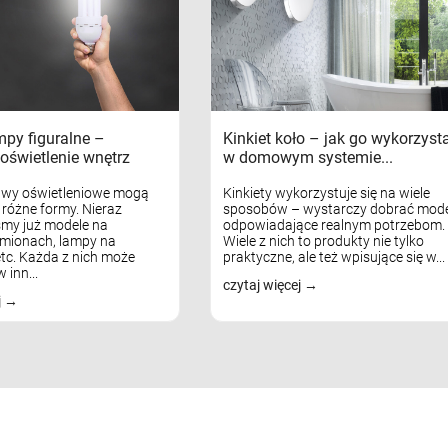
mpy figuralne –
Kinkiet koło – jak go wykorzyst
oświetlenie wnętrz
w domowym systemie...
awy oświetleniowe mogą
Kinkiety wykorzystuje się na wiele
różne formy. Nieraz
sposobów – wystarczy dobrać mode
my już modele na
odpowiadające realnym potrzebom.
mionach, lampy na
Wiele z nich to produkty nie tylko
tc. Każda z nich może
praktyczne, ale też wpisujące się w...
 inn...
czytaj więcej
j