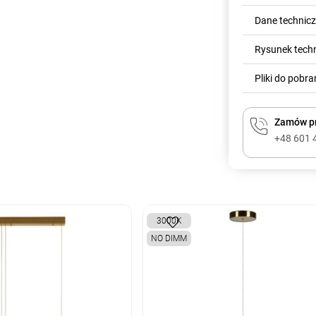
Dane technic
Rysunek tech
Pliki do pobra
Zamów pr
+48 601 
3000K
NO DIMM