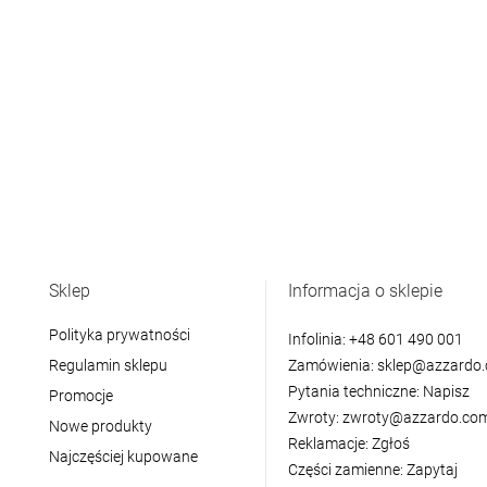
Sklep
Informacja o sklepie
Polityka prywatności
Infolinia:
+48 601 490 001
Regulamin sklepu
Zamówienia:
sklep@azzardo.
Pytania techniczne:
Napisz
Promocje
Zwroty:
zwroty@azzardo.com
Nowe produkty
Reklamacje:
Zgłoś
Najczęściej kupowane
Części zamienne:
Zapytaj