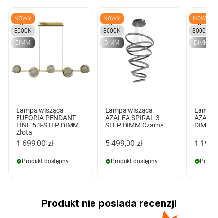
NOWY
NOWY
NOWY
3000K
3000K
3000K
DIMM
DIMM
DIMM
Lampa wisząca
Lampa wisząca
Lampa 
EUFORIA PENDANT
AZALEA SPIRAL 3-
AZALEA
LINE 5 3-STEP DIMM
STEP DIMM Czarna
DIMM C
Złota
1 699,00 zł
5 499,00 zł
1 199,
Produkt dostępny
Produkt dostępny
Produk
Produkt nie posiada recenzji