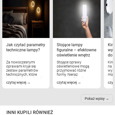
Jak czytać parametry
Stojące lampy
Kink
techniczne lampy?
figuralne – efektowne
wyk
oświetlenie wnętrz
dom
Za nowoczesnymi
Stojące oprawy
Kink
oprawami kryje się
oświetleniowe mogą
na w
zestaw parametrów
przyjmować różne
wyst
technicznych, które
formy. Nieraz
mod
bezpośrednio wpływają
wspominaliśmy już
real
czytaj więcej
czytaj więcej
czyt
na komfort widzenia,
modele na łukowych
Wiel
nastrój, funkcjonalność
ramionach, lampy na
nie 
przestrzeni, a nawet
trójnogach etc. Każda z
też 
samopoczucie...
nich może przydać się w
Pokaż wpisy
inn...
INNI KUPILI RÓWNIEŻ