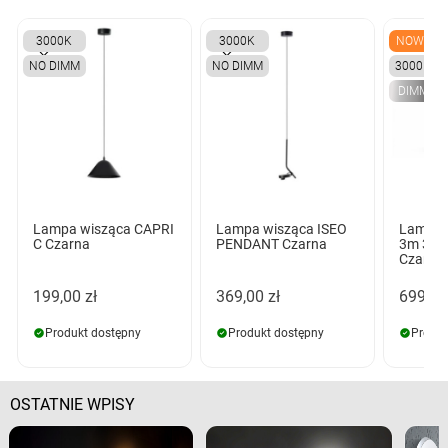
3000K
3000K
NOWY
NO DIMM
NO DIMM
3000K
DIMM
Lampa wisząca CAPRI
Lampa wisząca ISEO
Lampa 
C Czarna
PENDANT Czarna
3m 3-S
Czarna
199,00 zł
369,00 zł
699,00
Produkt dostępny
Produkt dostępny
Produk
OSTATNIE WPISY