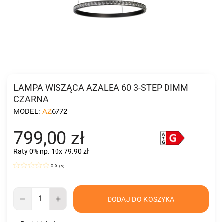
LAMPA WISZĄCA AZALEA 60 3-STEP DIMM
CZARNA
MODEL:
AZ6772
799,00 zł
Raty 0%
np. 10x 79.90 zł
0.0
(
0
)
DODAJ DO KOSZYKA