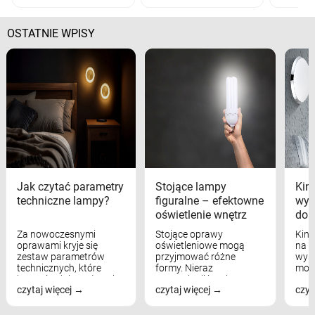
OSTATNIE WPISY
Jak czytać parametry
Stojące lampy
Kink
techniczne lampy?
figuralne – efektowne
wyk
oświetlenie wnętrz
dom
Za nowoczesnymi
Stojące oprawy
Kink
oprawami kryje się
oświetleniowe mogą
na w
zestaw parametrów
przyjmować różne
wyst
technicznych, które
formy. Nieraz
mod
bezpośrednio wpływają
wspominaliśmy już
real
czytaj więcej
czytaj więcej
czyt
na komfort widzenia,
modele na łukowych
Wiel
nastrój, funkcjonalność
ramionach, lampy na
nie 
przestrzeni, a nawet
trójnogach etc. Każda z
też 