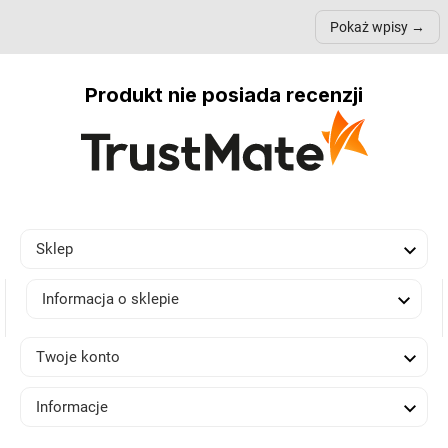
samopoczucie...
nich może przydać się w
Pokaż wpisy
inn...
Produkt nie posiada recenzji

Sklep

Informacja o sklepie

Twoje konto

Informacje