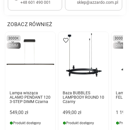
+48 601 490 001
sklep@azzardo.com.pl
ZOBACZ RÓWNIEŻ
3000K
3000K
DIMM
DIMM
Lampa wisząca
Baza BUBBLES
Lampa 
ALAMO PENDANT 120
LAMPBODY ROUND 10
FELMAN
3-STEP DIMM Czarna
Czarny
549,00 zł
499,00 zł
1 199,
Produkt dostępny
Produkt dostępny
Produk