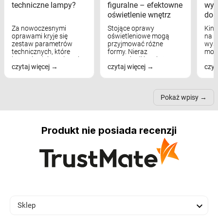
techniczne lampy?
figuralne – efektowne
wyk
oświetlenie wnętrz
dom
Za nowoczesnymi
Stojące oprawy
Kink
oprawami kryje się
oświetleniowe mogą
na w
zestaw parametrów
przyjmować różne
wyst
technicznych, które
formy. Nieraz
mod
bezpośrednio wpływają
wspominaliśmy już
real
czytaj więcej
czytaj więcej
czyt
na komfort widzenia,
modele na łukowych
Wiel
nastrój, funkcjonalność
ramionach, lampy na
nie 
przestrzeni, a nawet
trójnogach etc. Każda z
też 
samopoczucie...
nich może przydać się w
Pokaż wpisy
inn...
Produkt nie posiada recenzji

Sklep