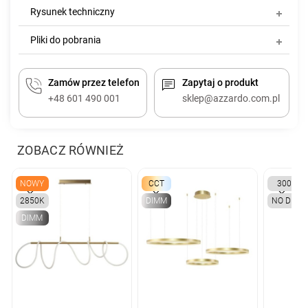
Rysunek techniczny
Pliki do pobrania
Zamów przez telefon
Zapytaj o produkt
+48 601 490 001
sklep@azzardo.com.pl
ZOBACZ RÓWNIEŻ
NOWY
CCT
3000K
2850K
DIMM
NO DIMM
DIMM