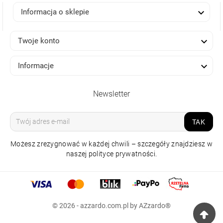

Informacja o sklepie

Twoje konto

Informacje
Newsletter
TAK
Możesz zrezygnować w każdej chwili – szczegóły znajdziesz w
naszej polityce prywatności.
LAMPA WISZĄCA SPARK
SPIRAL XXL CCT SWITCH
DIMM ZŁOTA
© 2026 - azzardo.com.pl by AZzardo®
10 999,00 zł