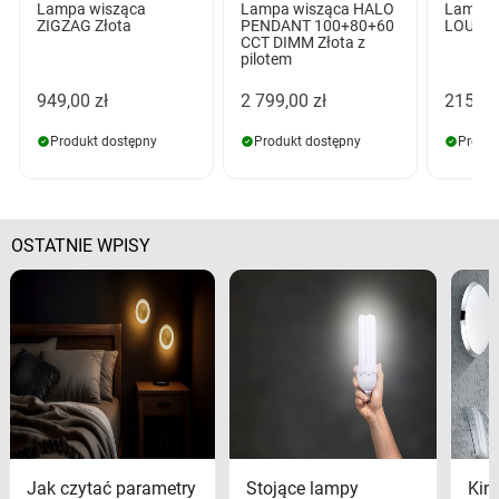
Lampa wisząca
Lampa wisząca HALO
Lampa 
ZIGZAG Złota
PENDANT 100+80+60
LOUISE 
CCT DIMM Złota z
pilotem
949,00 zł
2 799,00 zł
215,00
Produkt dostępny
Produkt dostępny
Produk
OSTATNIE WPISY
Jak czytać parametry
Stojące lampy
Kink