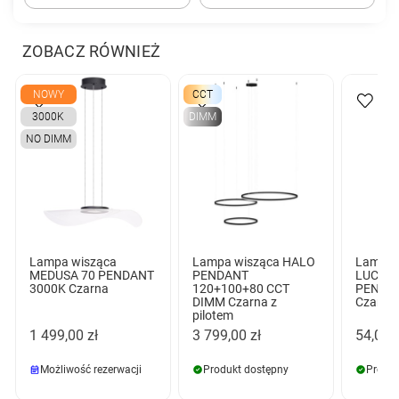
ZOBACZ RÓWNIEŻ
NOWY
CCT
3000K
DIMM
NO DIMM
Lampa wisząca
Lampa wisząca HALO
Lampa 
MEDUSA 70 PENDANT
PENDANT
LUCAS 
3000K Czarna
120+100+80 CCT
PENDA
DIMM Czarna z
Czarna
pilotem
1 499,00 zł
3 799,00 zł
54,00 z
Możliwość rezerwacji
Produkt dostępny
Produk