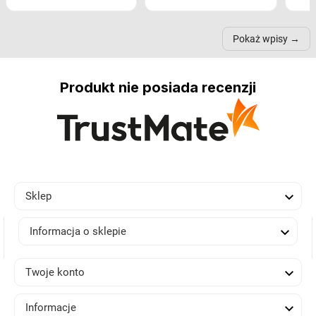
nastrój, funkcjonalność
ramionach, lampy na
nie 
przestrzeni, a nawet
trójnogach etc. Każda z
też 
samopoczucie...
nich może przydać się w
Pokaż wpisy
inn...
Produkt nie posiada recenzji

Sklep

Informacja o sklepie

Twoje konto

Informacje