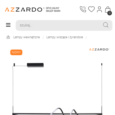
0
Lampy wewnętrzne
Lampy wiszące i żyrandole
NOWY