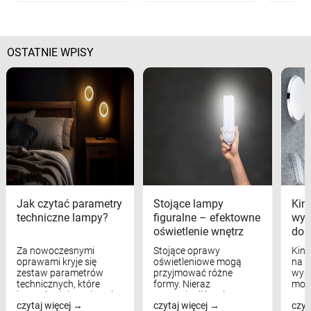
OSTATNIE WPISY
Jak czytać parametry
Stojące lampy
Kink
techniczne lampy?
figuralne – efektowne
wyk
oświetlenie wnętrz
dom
Za nowoczesnymi
Stojące oprawy
Kink
oprawami kryje się
oświetleniowe mogą
na w
zestaw parametrów
przyjmować różne
wyst
technicznych, które
formy. Nieraz
mod
bezpośrednio wpływają
wspominaliśmy już
real
czytaj więcej
czytaj więcej
czyt
na komfort widzenia,
modele na łukowych
Wiel