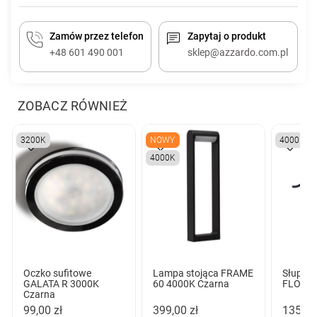
Zamów przez telefon
Zapytaj o produkt
+48 601 490 001
sklep@azzardo.com.pl
ZOBACZ RÓWNIEŻ
3200K
NOWY
4000K
4000K
Oczko sufitowe
Lampa stojąca FRAME
Słupek 
GALATA R 3000K
60 4000K Czarna
FLOKI 
Czarna
99,00 zł
399,00 zł
135,00