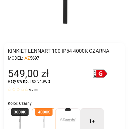
KINKIET LENNART 100 IP54 4000K CZARNA
MODEL:
AZ5697
549,00 zł
Raty 0%
np. 10x 54.90 zł
0.0
(
0
)
Kolor: Czarny
3000K
4000K
1+