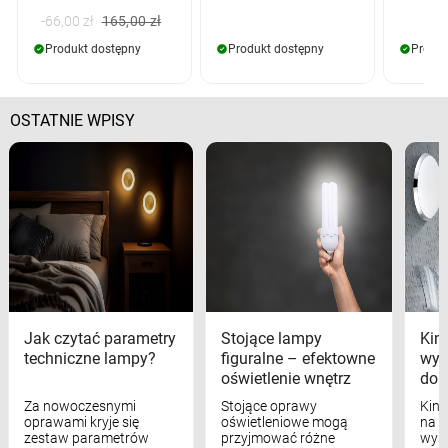
-66,00 zł
165,00 zł
Produkt dostępny
Produkt dostępny
Produk
OSTATNIE WPISY
Jak czytać parametry
Stojące lampy
Kink
techniczne lampy?
figuralne – efektowne
wyk
oświetlenie wnętrz
dom
Za nowoczesnymi
Stojące oprawy
Kink
oprawami kryje się
oświetleniowe mogą
na w
zestaw parametrów
przyjmować różne
wyst