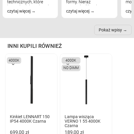
technicznych, które
formy. Nieraz
mod
bezpośrednio wpływają
wspominaliśmy już
real
czytaj więcej
czytaj więcej
czyt
na komfort widzenia,
modele na łukowych
Wiel
nastrój, funkcjonalność
ramionach, lampy na
nie 
przestrzeni, a nawet
trójnogach etc. Każda z
też 
samopoczucie...
nich może przydać się w
Pokaż wpisy
inn...
INNI KUPILI RÓWNIEŻ
4000K
4000K
NO DIMM
Kinkiet LENNART 150
Lampa wisząca
IP54 4000K Czarna
VERNO 1 55 4000K
Czarna
699,00 zł
189,00 zł