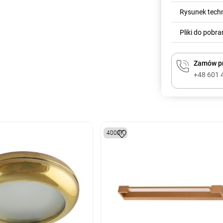
Rysunek tech
Pliki do pobra
Zamów pr
+48 601 
4000K