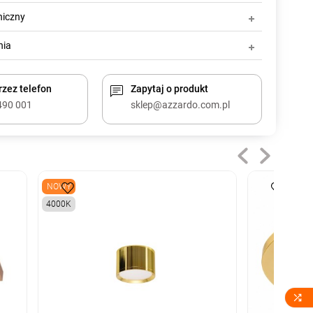
niczny
nia
zez telefon
Zapytaj o produkt
490 001
sklep@azzardo.com.pl
NOWY
4000K
