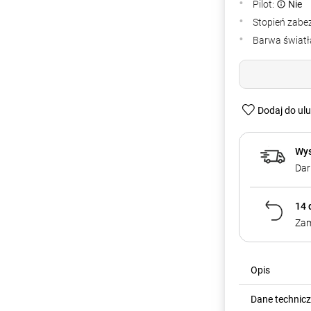
Pilot:
Nie
Stopień zabe
Barwa światła
Dodaj do ul
Wys
Dar
14 
Zam
Opis
Dane technic