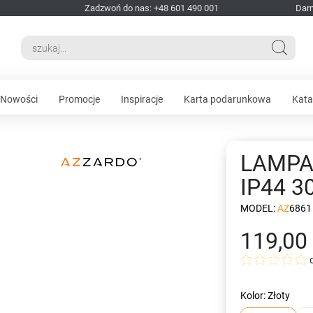
Zadzwoń do nas: +48 601 490 001
Dar
Nowości
Promocje
Inspiracje
Karta podarunkowa
Kata
LAMPA
IP44 3
MODEL:
AZ6861
119,00 
Kolor: Złoty