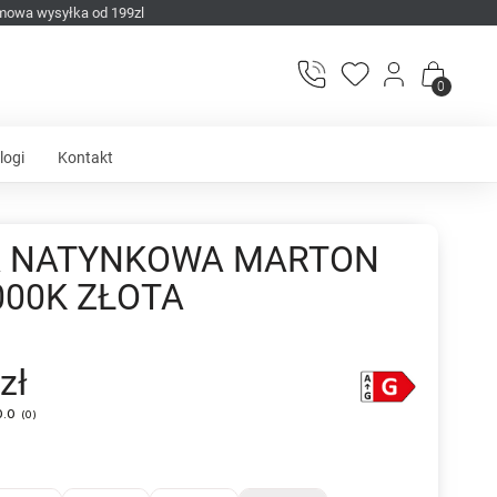
mowa wysyłka od 199zl
0
logi
Kontakt
 NATYNKOWA MARTON
000K ZŁOTA
zł
0.0
(
0
)