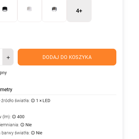
4+
DODAJ DO KOSZYKA
ępny
metry
źródło światła:
1 × LED
 (lm):
400
iemniania:
Nie
a barwy światła:
Nie