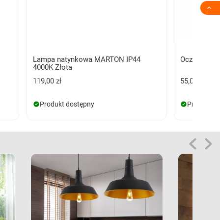

Lampa natynkowa MARTON IP44
Oczko sufit
4000K Złota
119,00 zł
55,00 zł
Produkt dostępny
Produkt d