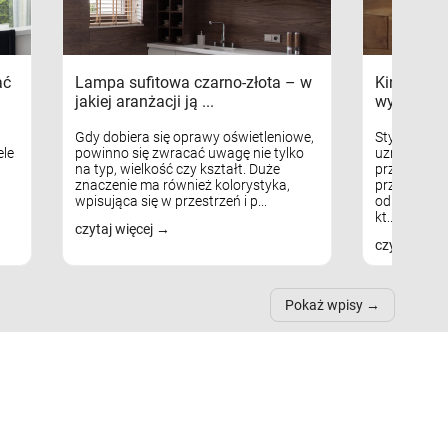
ać
Lampa sufitowa czarno-złota – w
Kinkiety s
jakiej aranżacji ją ...
wykorzys
Gdy dobiera się oprawy oświetleniowe,
Styl skandy
le
powinno się zwracać uwagę nie tylko
uznaniem m
na typ, wielkość czy kształt. Duże
przytulnych
znaczenie ma również kolorystyka,
przestrzeni
wpisująca się w przestrzeń i p...
odpowiedni
kt...
czytaj więcej
czytaj więc
Pokaż wpisy