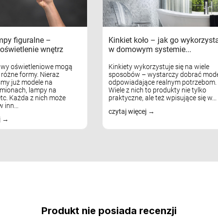
mpy figuralne –
Kinkiet koło – jak go wykorzyst
oświetlenie wnętrz
w domowym systemie...
awy oświetleniowe mogą
Kinkiety wykorzystuje się na wiele
różne formy. Nieraz
sposobów – wystarczy dobrać mode
my już modele na
odpowiadające realnym potrzebom.
mionach, lampy na
Wiele z nich to produkty nie tylko
tc. Każda z nich może
praktyczne, ale też wpisujące się w...
 inn...
czytaj więcej
j
Produkt nie posiada recenzji