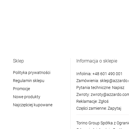
Sklep
Informacja o sklepie
Polityka prywatności
Infolinia:
+48 601 490 001
Regulamin sklepu
Zamówienia:
sklep@azzardo.
Pytania techniczne:
Napisz
Promocje
Zwroty:
zwroty@azzardo.com
Nowe produkty
Reklamacje:
Zgłoś
Najczęściej kupowane
Części zamienne:
Zapytaj
Torino Group Spółka z Ogran