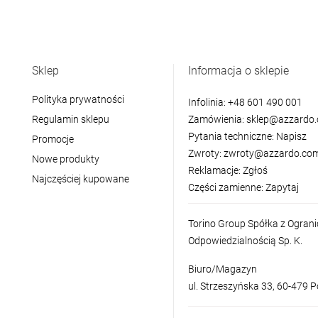
Sklep
Informacja o sklepie
Polityka prywatności
Infolinia:
+48 601 490 001
Regulamin sklepu
Zamówienia:
sklep@azzardo.
Pytania techniczne:
Napisz
Promocje
Zwroty:
zwroty@azzardo.com
Nowe produkty
Reklamacje:
Zgłoś
Najczęściej kupowane
Części zamienne:
Zapytaj
Torino Group Spółka z Ogran
Odpowiedzialnością Sp. K.
Biuro/Magazyn
ul. Strzeszyńska 33, 60-479 