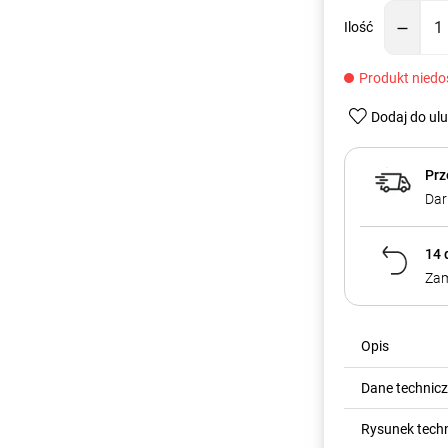
Ilość
Produkt niedo
Dodaj do ul
Prz
Dar
14 
Zam
Opis
Dane technic
Rysunek tech