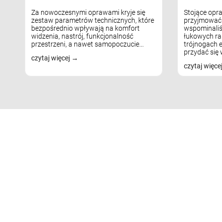
Za nowoczesnymi oprawami kryje się
Stojące opr
zestaw parametrów technicznych, które
przyjmować 
bezpośrednio wpływają na komfort
wspominaliś
widzenia, nastrój, funkcjonalność
łukowych ra
przestrzeni, a nawet samopoczucie...
trójnogach e
przydać się w
czytaj więcej
czytaj więce