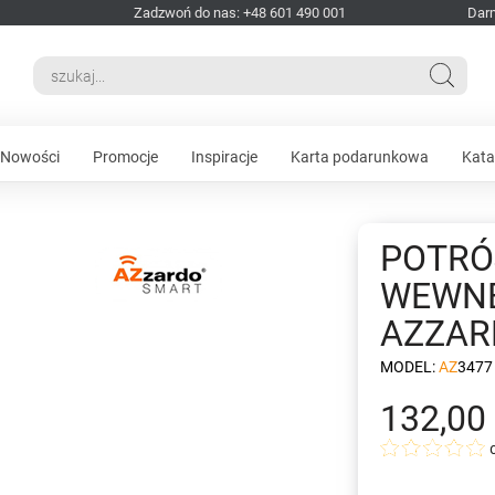
Zadzwoń do nas: +48 601 490 001
Dar
Nowości
Promocje
Inspiracje
Karta podarunkowa
Kata
POTRÓ
WEWNĘ
AZZAR
MODEL:
AZ3477
132,00 