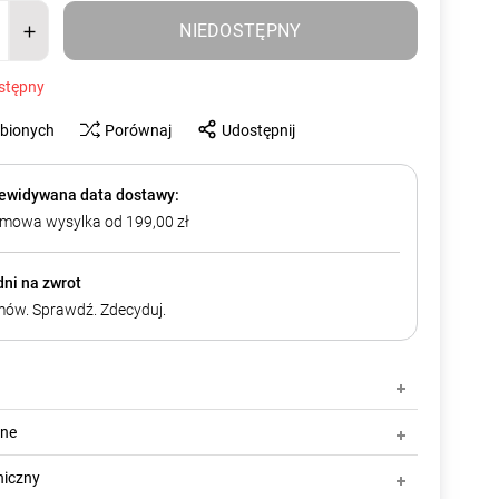
NIEDOSTĘPNY
stępny
ubionych
Porównaj
Udostępnij
ewidywana data dostawy:
mowa wysylka od 199,00 zł
dni na zwrot
ów. Sprawdź. Zdecyduj.
zne
niczny