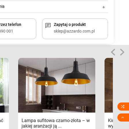
nia
zez telefon
Zapytaj o produkt
490 001
sklep@azzardo.com.pl


ać
Lampa sufitowa czarno-złota – w
Kinkiety s
jakiej aranżacji ją ...
wykorzys