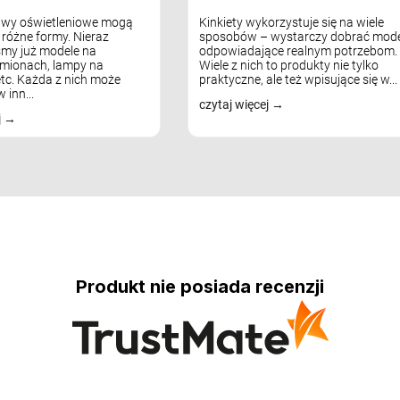
awy oświetleniowe mogą
Kinkiety wykorzystuje się na wiele
różne formy. Nieraz
sposobów – wystarczy dobrać mode
my już modele na
odpowiadające realnym potrzebom.
mionach, lampy na
Wiele z nich to produkty nie tylko
tc. Każda z nich może
praktyczne, ale też wpisujące się w...
 inn...
czytaj więcej
j
Produkt nie posiada recenzji