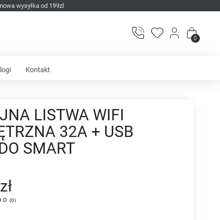
mowa wysyłka od 199zl
0
logi
Kontakt
JNA LISTWA WIFI
TRZNA 32A + USB
DO SMART
zł
0.0
(
0
)