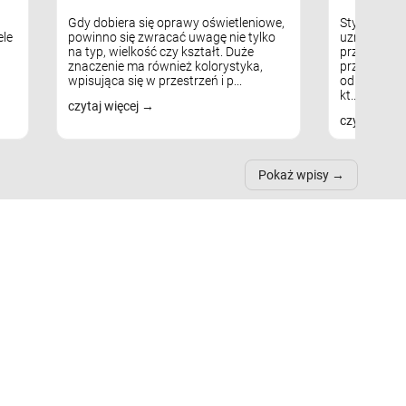
Gdy dobiera się oprawy oświetleniowe,
Styl skandy
le
powinno się zwracać uwagę nie tylko
uznaniem m
na typ, wielkość czy kształt. Duże
przytulnych
znaczenie ma również kolorystyka,
przestrzeni
wpisująca się w przestrzeń i p...
odpowiedni
kt...
czytaj więcej
czytaj więc
Pokaż wpisy