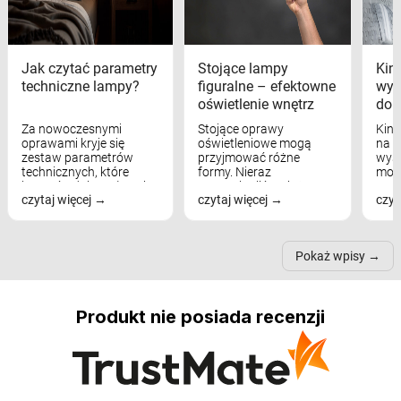
Jak czytać parametry
Stojące lampy
Kink
techniczne lampy?
figuralne – efektowne
wyk
oświetlenie wnętrz
dom
Za nowoczesnymi
Stojące oprawy
Kink
oprawami kryje się
oświetleniowe mogą
na w
zestaw parametrów
przyjmować różne
wyst
technicznych, które
formy. Nieraz
mod
bezpośrednio wpływają
wspominaliśmy już
real
czytaj więcej
czytaj więcej
czyt
na komfort widzenia,
modele na łukowych
Wiel
nastrój, funkcjonalność
ramionach, lampy na
nie 
przestrzeni, a nawet
trójnogach etc. Każda z
też 
samopoczucie...
nich może przydać się w
Pokaż wpisy
inn...
Produkt nie posiada recenzji