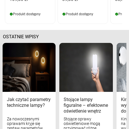
Produkt dostępny
Produkt dostępny
Produk
OSTATNIE WPISY
Jak czytać parametry
Stojące lampy
Kink
techniczne lampy?
figuralne – efektowne
wyk
oświetlenie wnętrz
dom
Za nowoczesnymi
Stojące oprawy
Kink
oprawami kryje się
oświetleniowe mogą
na w
zestaw parametrów
przyjmować różne
wyst