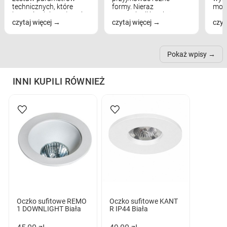
technicznych, które
formy. Nieraz
mod
bezpośrednio wpływają
wspominaliśmy już
real
czytaj więcej
czytaj więcej
czyt
na komfort widzenia,
modele na łukowych
Wiel
nastrój, funkcjonalność
ramionach, lampy na
nie 
przestrzeni, a nawet
trójnogach etc. Każda z
też 
samopoczucie...
nich może przydać się w
Pokaż wpisy
inn...
INNI KUPILI RÓWNIEŻ
Oczko sufitowe REMO
Oczko sufitowe KANT
1 DOWNLIGHT Biała
R IP44 Biała