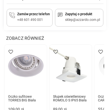
Zamów przez telefon
Zapytaj o produkt
+48 601 490 001
sklep@azzardo.com.pl
ZOBACZ RÓWNIEŻ
Oczko sufitowe
Słupek oświetleniowy
Oczko s
TORRES BIG Biała
ROMOLO S IP65 Biała
CARLO 
109,00 zł
89,00 zł
55,00 z