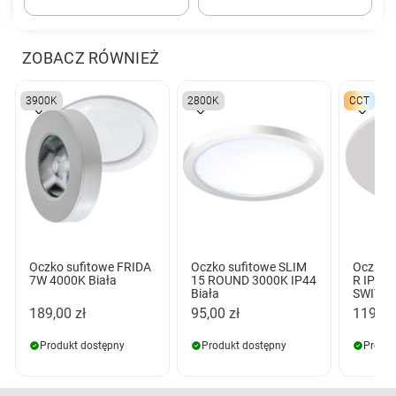
ZOBACZ RÓWNIEŻ
3900K
2800K
CCT
Oczko sufitowe FRIDA
Oczko sufitowe SLIM
Oczko 
7W 4000K Biała
15 ROUND 3000K IP44
R IP44
Biała
SWITCH
189,00 zł
95,00 zł
119,00
Produkt dostępny
Produkt dostępny
Produk