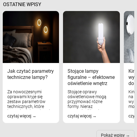
OSTATNIE WPISY
Jak czytać parametry
Stojące lampy
Kink
techniczne lampy?
figuralne – efektowne
wyk
oświetlenie wnętrz
dom
Za nowoczesnymi
Stojące oprawy
Kink
oprawami kryje się
oświetleniowe mogą
na w
zestaw parametrów
przyjmować różne
wyst
technicznych, które
formy. Nieraz
mod
bezpośrednio wpływają
wspominaliśmy już
real
czytaj więcej
czytaj więcej
czyt
na komfort widzenia,
modele na łukowych
Wiel
nastrój, funkcjonalność
ramionach, lampy na
nie 
przestrzeni, a nawet
trójnogach etc. Każda z
też 
samopoczucie...
nich może przydać się w
Pokaż wpisy
inn...