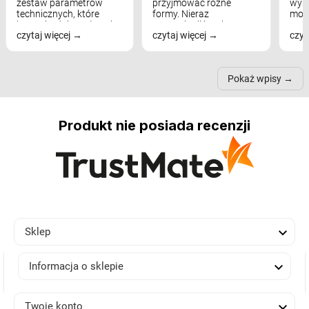
zestaw parametrów
przyjmować różne
wyst
technicznych, które
formy. Nieraz
mod
bezpośrednio wpływają
wspominaliśmy już
real
czytaj więcej
czytaj więcej
czyt
na komfort widzenia,
modele na łukowych
Wiel
nastrój, funkcjonalność
ramionach, lampy na
nie 
przestrzeni, a nawet
trójnogach etc. Każda z
też 
samopoczucie...
nich może przydać się w
Pokaż wpisy
inn...
Produkt nie posiada recenzji

Sklep

Informacja o sklepie

Twoje konto