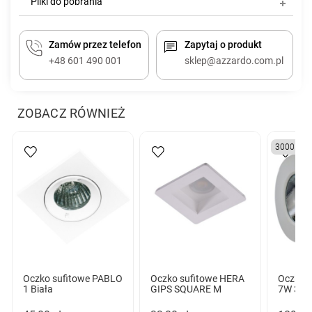
Pliki do pobrania
Zamów przez telefon
Zapytaj o produkt
+48 601 490 001
sklep@azzardo.com.pl
ZOBACZ RÓWNIEŻ
3000K
Oczko sufitowe PABLO
Oczko sufitowe HERA
Oczko s
1 Biała
GIPS SQUARE M
7W 300