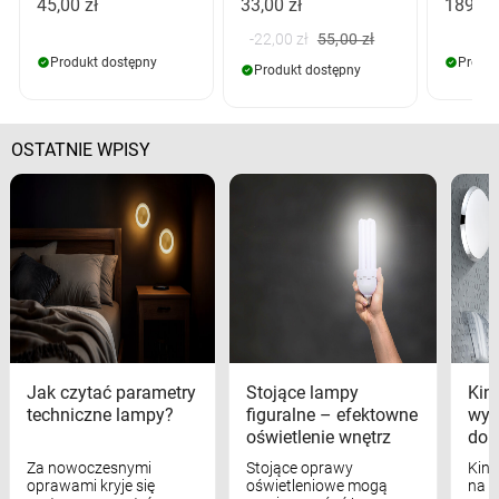
45,00 zł
33,00 zł
189,00
-22,00 zł
55,00 zł
Produkt dostępny
Produk
Produkt dostępny
OSTATNIE WPISY
Jak czytać parametry
Stojące lampy
Kink
techniczne lampy?
figuralne – efektowne
wyk
oświetlenie wnętrz
dom
Za nowoczesnymi
Stojące oprawy
Kink
oprawami kryje się
oświetleniowe mogą
na w