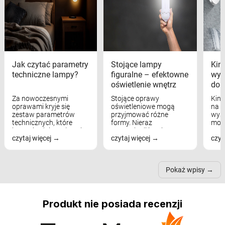
Jak czytać parametry
Stojące lampy
Kink
techniczne lampy?
figuralne – efektowne
wyk
oświetlenie wnętrz
dom
Za nowoczesnymi
Stojące oprawy
Kink
oprawami kryje się
oświetleniowe mogą
na w
zestaw parametrów
przyjmować różne
wyst
technicznych, które
formy. Nieraz
mod
bezpośrednio wpływają
wspominaliśmy już
real
czytaj więcej
czytaj więcej
czyt
na komfort widzenia,
modele na łukowych
Wiel
nastrój, funkcjonalność
ramionach, lampy na
nie 
przestrzeni, a nawet
trójnogach etc. Każda z
też 
samopoczucie...
nich może przydać się w
Pokaż wpisy
inn...
Produkt nie posiada recenzji