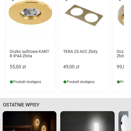
Oczko sufitowe KANT
TERA 2S ACC Złoty
Oczko s
R IP44 Złota
Złota
55,00 zł
49,00 zł
99,00 z
Produkt dostępny
Produkt dostępny
Produk
OSTATNIE WPISY