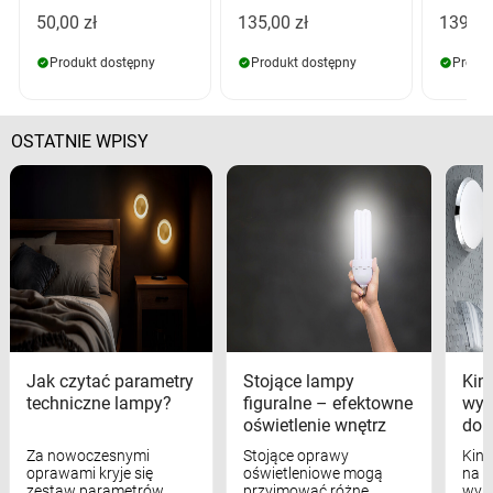
50,00 zł
135,00 zł
139,00
Produkt dostępny
Produkt dostępny
Produk
OSTATNIE WPISY
Jak czytać parametry
Stojące lampy
Kink
techniczne lampy?
figuralne – efektowne
wyk
oświetlenie wnętrz
dom
Za nowoczesnymi
Stojące oprawy
Kink
oprawami kryje się
oświetleniowe mogą
na w
zestaw parametrów
przyjmować różne
wyst