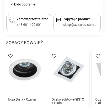
Pliki do pobrania
Zamów przez telefon
Zapytaj o produkt
+48 601 490 001
sklep@azzardo.com.pl
ZOBACZ RÓWNIEŻ
Ibiza Biały / Czarny
Oczko sufitowe SISTO
Oczko 
1 Biała
Biała/C