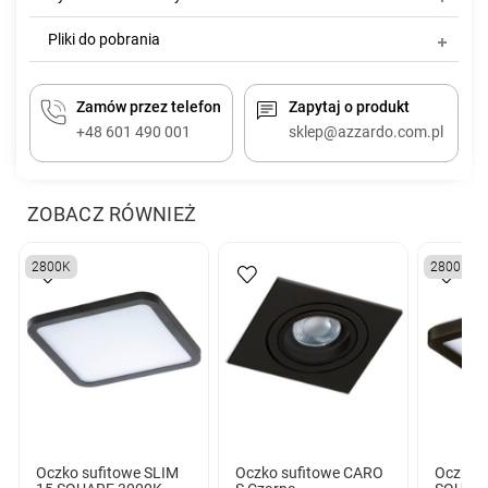
Pliki do pobrania
Zamów przez telefon
Zapytaj o produkt
+48 601 490 001
sklep@azzardo.com.pl
ZOBACZ RÓWNIEŻ
2800K
2800K
Oczko sufitowe SLIM
Oczko sufitowe CARO
Oczko s