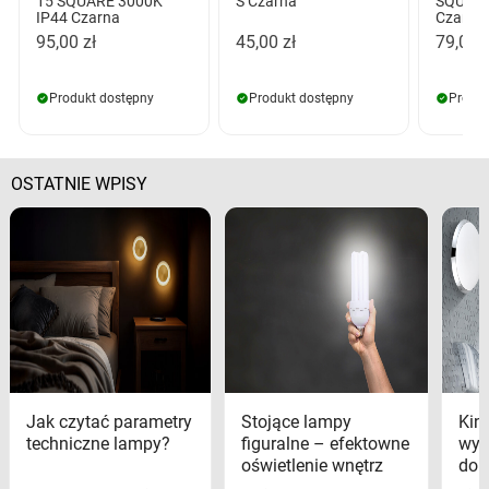
15 SQUARE 3000K
S Czarna
SQUARE
IP44 Czarna
Czarna
95,00 zł
45,00 zł
79,00 z
Produkt dostępny
Produkt dostępny
Produk
OSTATNIE WPISY
Jak czytać parametry
Stojące lampy
Kink
techniczne lampy?
figuralne – efektowne
wyk
oświetlenie wnętrz
dom