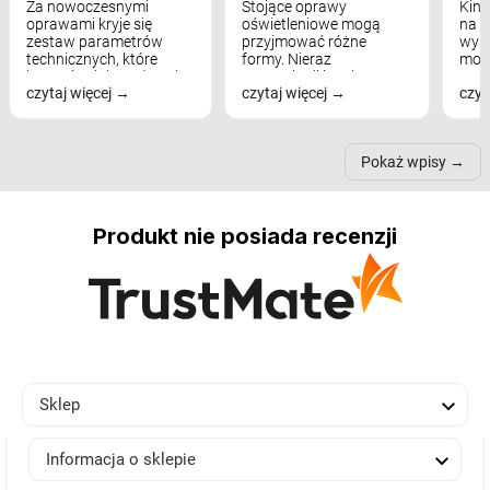
Za nowoczesnymi
Stojące oprawy
Kink
oprawami kryje się
oświetleniowe mogą
na w
zestaw parametrów
przyjmować różne
wyst
technicznych, które
formy. Nieraz
mod
bezpośrednio wpływają
wspominaliśmy już
real
czytaj więcej
czytaj więcej
czyt
na komfort widzenia,
modele na łukowych
Wiel
nastrój, funkcjonalność
ramionach, lampy na
nie 
przestrzeni, a nawet
trójnogach etc. Każda z
też 
samopoczucie...
nich może przydać się w
Pokaż wpisy
inn...
Produkt nie posiada recenzji

Sklep

Informacja o sklepie