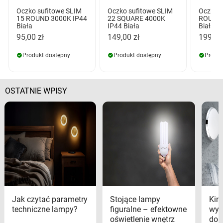
Oczko sufitowe SLIM
Oczko sufitowe SLIM
Oczko s
15 ROUND 3000K IP44
22 SQUARE 4000K
ROUND
Biała
IP44 Biała
Biała
95,00 zł
149,00 zł
199,00
Produkt dostępny
Produkt dostępny
Produk
OSTATNIE WPISY
Jak czytać parametry
Stojące lampy
Kink
techniczne lampy?
figuralne – efektowne
wyk
oświetlenie wnętrz
dom