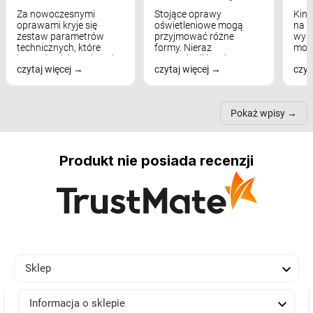
Za nowoczesnymi
Stojące oprawy
Kink
oprawami kryje się
oświetleniowe mogą
na w
zestaw parametrów
przyjmować różne
wyst
technicznych, które
formy. Nieraz
mod
bezpośrednio wpływają
wspominaliśmy już
real
czytaj więcej
czytaj więcej
czyt
na komfort widzenia,
modele na łukowych
Wiel
nastrój, funkcjonalność
ramionach, lampy na
nie 
przestrzeni, a nawet
trójnogach etc. Każda z
też 
samopoczucie...
nich może przydać się w
Pokaż wpisy
inn...
Produkt nie posiada recenzji

Sklep

Informacja o sklepie