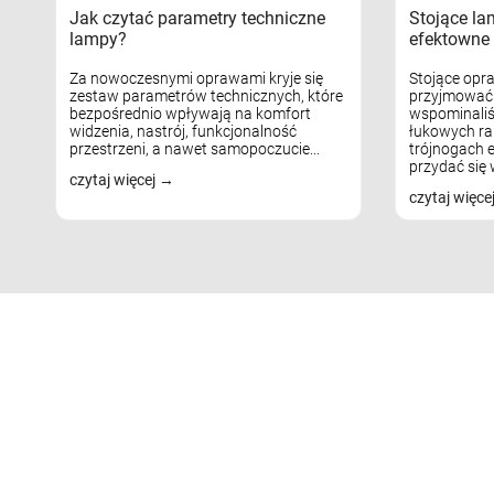
Jak czytać parametry techniczne
Stojące la
lampy?
efektowne 
Za nowoczesnymi oprawami kryje się
Stojące opr
zestaw parametrów technicznych, które
przyjmować 
bezpośrednio wpływają na komfort
wspominaliś
widzenia, nastrój, funkcjonalność
łukowych ra
przestrzeni, a nawet samopoczucie...
trójnogach e
przydać się w
czytaj więcej
czytaj więce