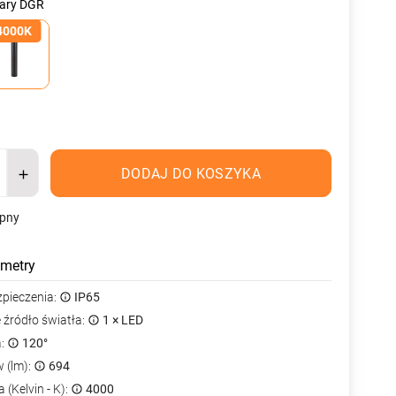
zary DGR
4000K
DODAJ DO KOSZYKA
ępny
metry
zpieczenia:
IP65
źródło światła:
1 × LED
a:
120°
 (lm):
694
 (Kelvin - K):
4000