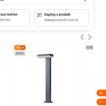
zez telefon
Zapytaj o produkt
490 001
sklep@azzardo.com.pl
NOWY
3000K
3000K

