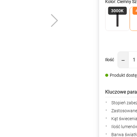
Kolor: Ciemny S
3000K
Ilość
Produkt dost
Kluczowe para
Stopień zabe
Zastosowane 
Kąt świeceni
Ilość lumenów
Barwa światła