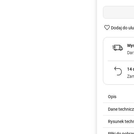
Dodaj do ul
Wys
Dar
14 
Zam
Opis
Dane technic
Rysunek tech
Pliki do pobra