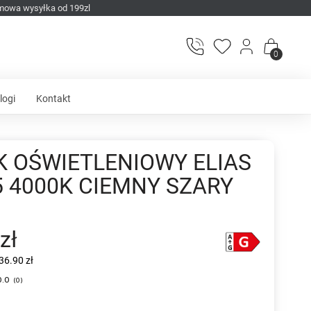
mowa wysyłka od 199zl
0
logi
Kontakt
K OŚWIETLENIOWY ELIAS
5 4000K CIEMNY SZARY
zł
36.90 zł
0.0
(
0
)