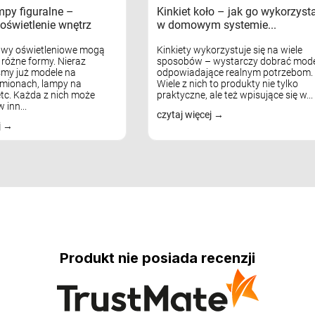
mpy figuralne –
Kinkiet koło – jak go wykorzyst
oświetlenie wnętrz
w domowym systemie...
awy oświetleniowe mogą
Kinkiety wykorzystuje się na wiele
różne formy. Nieraz
sposobów – wystarczy dobrać mode
my już modele na
odpowiadające realnym potrzebom.
mionach, lampy na
Wiele z nich to produkty nie tylko
tc. Każda z nich może
praktyczne, ale też wpisujące się w...
 inn...
czytaj więcej
j
Produkt nie posiada recenzji