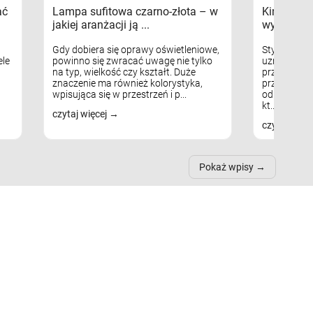
ać
Lampa sufitowa czarno-złota – w
Kinkiety s
jakiej aranżacji ją ...
wykorzys
Gdy dobiera się oprawy oświetleniowe,
Styl skandy
le
powinno się zwracać uwagę nie tylko
uznaniem m
na typ, wielkość czy kształt. Duże
przytulnych
znaczenie ma również kolorystyka,
przestrzeni
wpisująca się w przestrzeń i p...
odpowiedni
kt...
czytaj więcej
czytaj więc
Pokaż wpisy