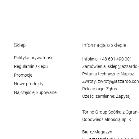
Sklep
Informacja o sklepie
Polityka prywatności
Infolinia:
+48 601 490 001
Regulamin sklepu
Zamówienia:
sklep@azzardo.
Pytania techniczne:
Napisz
Promocje
Zwroty:
zwroty@azzardo.com
Nowe produkty
Reklamacje:
Zgłoś
Najczęściej kupowane
Części zamienne:
Zapytaj
Torino Group Spółka z Ogran
Odpowiedzialnością Sp. K.
Biuro/Magazyn