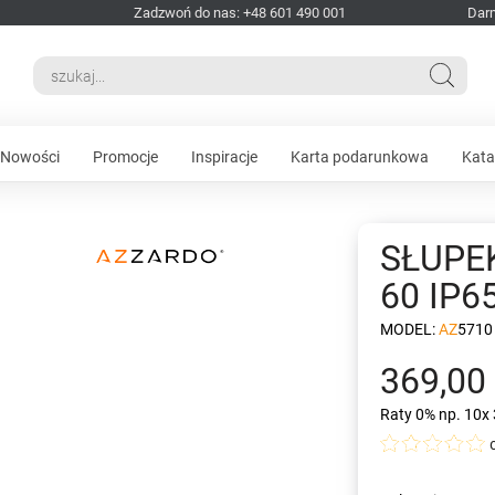
Zadzwoń do nas: +48 601 490 001
Dar
Nowości
Promocje
Inspiracje
Karta podarunkowa
Kata
SŁUPE
60 IP6
MODEL:
AZ5710
369,00 
Raty 0%
np. 10x 