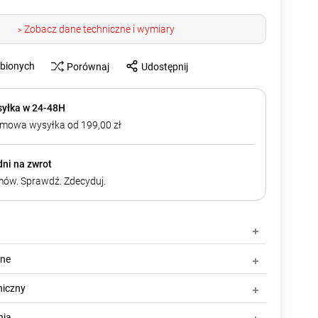
Zobacz dane techniczne i wymiary
>
ubionych
Porównaj
Udostępnij
yłka w 24-48H
mowa wysyłka od 199,00 zł
dni na zwrot
ów. Sprawdź. Zdecyduj.
zne
niczny
nia