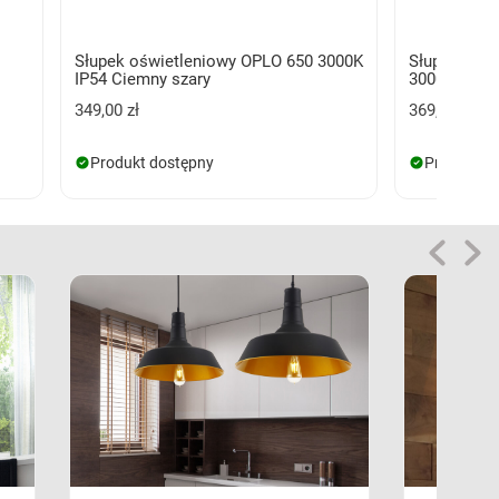
Słupek oświetleniowy OPLO 650 3000K
Słupek oświ
IP54 Ciemny szary
3000K Ciem
349,00 zł
369,00 zł
Produkt dostępny
Produkt d