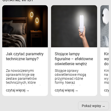
Jak czytać parametry
Stojące lampy
Kink
techniczne lampy?
figuralne – efektowne
wyk
oświetlenie wnętrz
dom
Za nowoczesnymi
Stojące oprawy
Kink
oprawami kryje się
oświetleniowe mogą
na w
zestaw parametrów
przyjmować różne
wyst
technicznych, które
formy. Nieraz
mod
bezpośrednio wpływają
wspominaliśmy już
real
czytaj więcej
czytaj więcej
czyt
na komfort widzenia,
modele na łukowych
Wiel
nastrój, funkcjonalność
ramionach, lampy na
nie 
przestrzeni, a nawet
trójnogach etc. Każda z
też 
samopoczucie...
nich może przydać się w
Pokaż wpisy
inn...