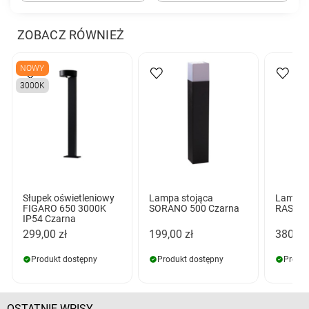
ZOBACZ RÓWNIEŻ
NOWY
3000K
Słupek oświetleniowy
Lampa stojąca
Lampa 
FIGARO 650 3000K
SORANO 500 Czarna
RASMUS
IP54 Czarna
299,00 zł
199,00 zł
380,00
Produkt dostępny
Produkt dostępny
Produk
OSTATNIE WPISY