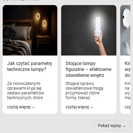
Jak czytać parametry
Stojące lampy
Kink
techniczne lampy?
figuralne – efektowne
wyk
oświetlenie wnętrz
dom
Za nowoczesnymi
Stojące oprawy
Kink
oprawami kryje się
oświetleniowe mogą
na w
zestaw parametrów
przyjmować różne
wyst
technicznych, które
formy. Nieraz
mod
bezpośrednio wpływają
wspominaliśmy już
real
czytaj więcej
czytaj więcej
czyt
na komfort widzenia,
modele na łukowych
Wiel
nastrój, funkcjonalność
ramionach, lampy na
nie 
przestrzeni, a nawet
trójnogach etc. Każda z
też 
samopoczucie...
nich może przydać się w
Pokaż wpisy
inn...