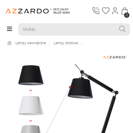
0
Lampy wewnętrzne
Lampy stołowe