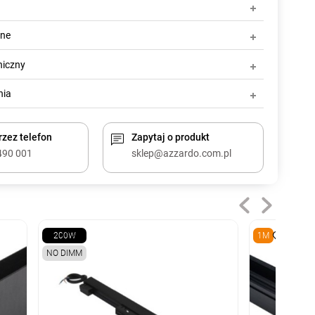
zne
niczny
nia
zez telefon
Zapytaj o produkt
490 001
sklep@azzardo.com.pl
200W
1M
NO DIMM