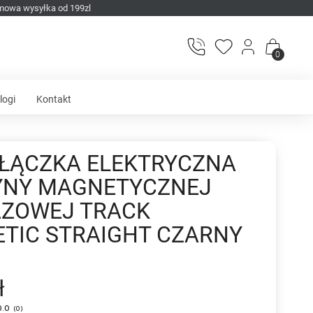
mowa wysyłka od 199zl
0
logi
Kontakt
ZŁĄCZKA ELEKTRYCZNA
YNY MAGNETYCZNEJ
ZOWEJ TRACK
TIC STRAIGHT CZARNY
ł
0.0
(
0
)