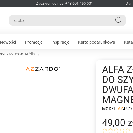
Zadzwoń do nas: +48 601 490 001
Dar
Nowości
Promocje
Inspiracje
Karta podarunkowa
Kata
esoria do systemu Alfa
ALFA 
DO SZ
DWUFA
MAGNE
MODEL:
AZ4677
49,00 z