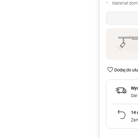
Materiał dom
Dodaj do ul
Wys
Dar
14 
Zam