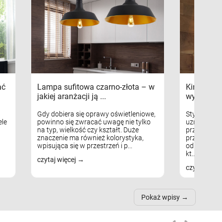
ać
Lampa sufitowa czarno-złota – w
Kinkiety s
jakiej aranżacji ją ...
wykorzys
Gdy dobiera się oprawy oświetleniowe,
Styl skandy
le
powinno się zwracać uwagę nie tylko
uznaniem m
na typ, wielkość czy kształt. Duże
przytulnych
znaczenie ma również kolorystyka,
przestrzeni
wpisująca się w przestrzeń i p...
odpowiedni
kt...
czytaj więcej
czytaj więc
Pokaż wpisy