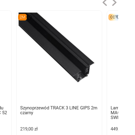
2M
CCT
du
Szynoprzewód TRACK 3 LINE GIPS 2m
Lampa szyn
 52
czarny
MAGNETIC 
SWITCH DI
219,00 zł
449,00 zł