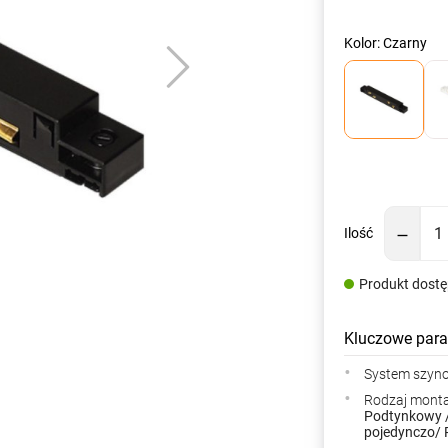
Kolor: Czarny
Ilość
Produkt dost
Kluczowe para
System szyn
Rodzaj mont
Podtynkowy 
pojedynczo/ 