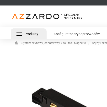
Produkty
Konfigurator szynoprzewodów
System szynowy jednofazowy Alfa Track Magnetic
Szyny i akc