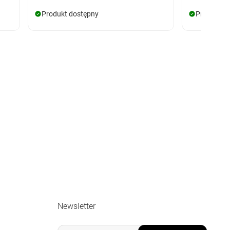
Produkt dostępny
Produkt d
Newsletter