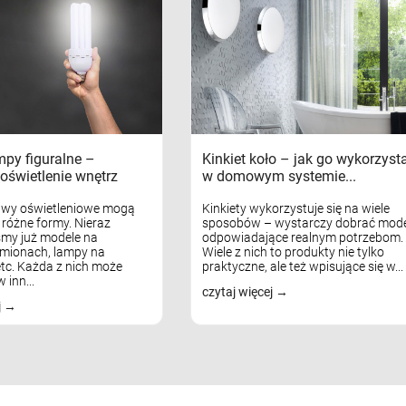
mpy figuralne –
Kinkiet koło – jak go wykorzyst
oświetlenie wnętrz
w domowym systemie...
awy oświetleniowe mogą
Kinkiety wykorzystuje się na wiele
różne formy. Nieraz
sposobów – wystarczy dobrać mode
my już modele na
odpowiadające realnym potrzebom.
mionach, lampy na
Wiele z nich to produkty nie tylko
tc. Każda z nich może
praktyczne, ale też wpisujące się w...
 inn...
czytaj więcej
j