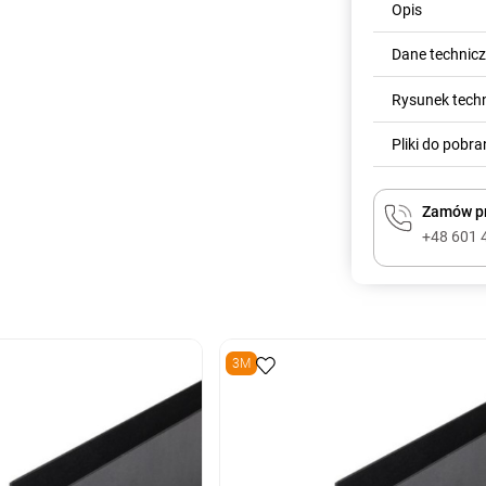
Opis
Dane technic
Rysunek tech
Pliki do pobra
Zamów pr
+48 601 
3M