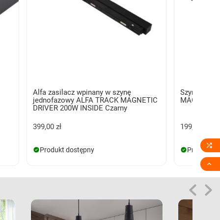
Alfa zasilacz wpinany w szynę
Szynoprze
jednofazowy ALFA TRACK MAGNETIC
MAGNETIC 
DRIVER 200W INSIDE Czarny
399,00 zł
199,00 zł

Produkt dostępny
Produkt d
