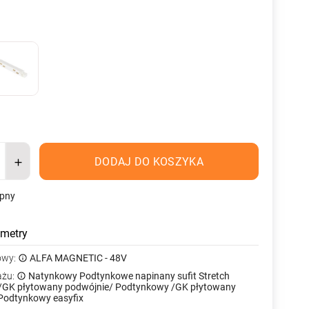
DODAJ DO KOSZYKA
ępny
metry
owy:
ALFA MAGNETIC - 48V
ażu:
Natynkowy Podtynkowe napinany sufit Stretch
/GK płytowany podwójnie/ Podtynkowy /GK płytowany
Podtynkowy easyfix