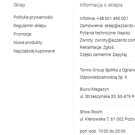
Sklep
Informacja o sklepie
Polityka prywatności
Infolinia:
+48 601 490 001
Regulamin sklepu
Zamówienia:
sklep@azzardo.
Pytania techniczne:
Napisz
Promocje
Zwroty:
zwroty@azzardo.com
Nowe produkty
Reklamacje:
Zgłoś
Najczęściej kupowane
Części zamienne:
Zapytaj
Torino Group Spółka z Ogran
Odpowiedzialnością Sp. K.
Biuro/Magazyn
ul. Strzeszyńska 33, 60-479 
Show Room
ul. Klenowska 7, 61-302 Poz
pon.-sob. 10:00 do 20:00