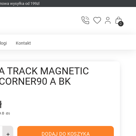
mowa wysyłka od 199zl
0
logi
Kontakt
 TRACK MAGNETIC
CORNER90 A BK
ł
0.0
(
0
)
DODAJ DO KOSZYKA