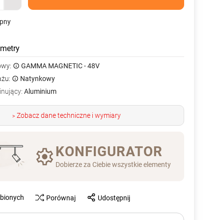
ępny
metry
owy:
GAMMA MAGNETIC - 48V
ażu:
Natynkowy
inujący:
Aluminium
Zobacz dane techniczne i wymiary
>
KONFIGURATOR
Dobierze za Ciebie wszystkie elementy
ubionych
Porównaj
Udostępnij