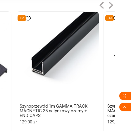
1M
1M

m
Szynoprzewód 1m GAMMA TRACK
Szynoprze

MAGNETIC 35 natynkowy czarny +
MAGNETIC 3
END CAPS
czarny
129,00 zł
129,00 zł