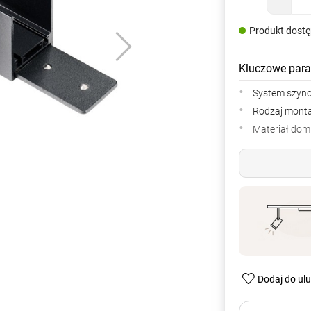
Produkt dost
Kluczowe para
System szyn
Rodzaj mont
Materiał dom
Dodaj do ul