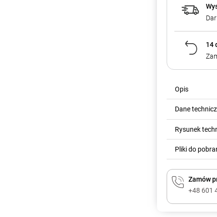
Wys
Dar
14 
Zam
Opis
Dane technic
Rysunek tech
Pliki do pobra
Zamów pr
+48 601 