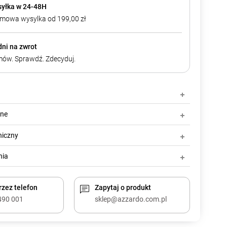
yłka w 24-48H
mowa wysylka od 199,00 zł
dni na zwrot
ów. Sprawdź. Zdecyduj.
zne
niczny
nia
zez telefon
Zapytaj o produkt
490 001
sklep@azzardo.com.pl