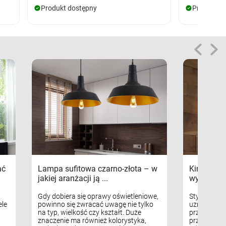
Produkt dostępny
Produkt d
ać
Lampa sufitowa czarno-złota – w
Kinkiety s
jakiej aranżacji ją ...
wykorzys
Gdy dobiera się oprawy oświetleniowe,
Styl skandy
le
powinno się zwracać uwagę nie tylko
uznaniem m
na typ, wielkość czy kształt. Duże
przytulnych
znaczenie ma również kolorystyka,
przestrzeni