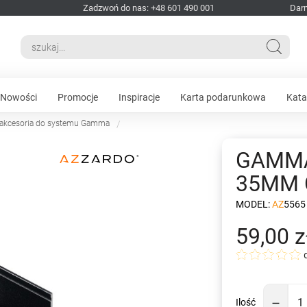
Zadzwoń do nas: +48 601 490 001
Dar
Nowości
Promocje
Inspiracje
Karta podarunkowa
Kata
 akcesoria do systemu Gamma
GAMMA
35MM 
MODEL:
AZ5565
59,00 z
Ilość