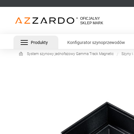
Produkty
Konfigurator szynoprzewodów
System szynowy jednofazowy Gamma Track Magnetic
Szyny i