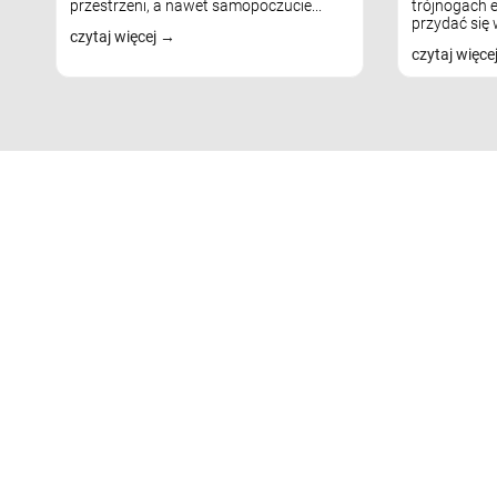
przestrzeni, a nawet samopoczucie...
trójnogach e
przydać się w
czytaj więcej
czytaj więce