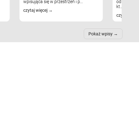
wpisująca się w przestrzeń i p...
odpowiedni
kt...
czytaj więcej
czytaj więc
Pokaż wpisy