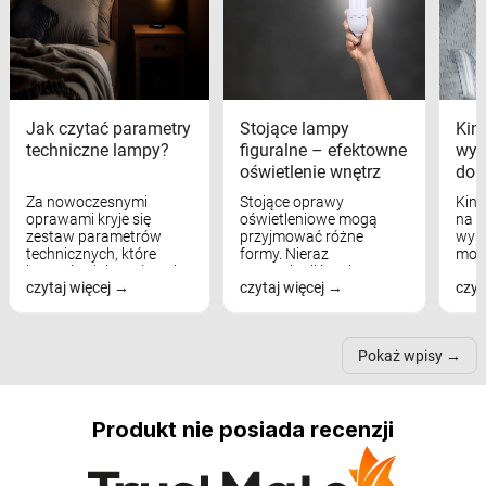
Jak czytać parametry
Stojące lampy
Kink
techniczne lampy?
figuralne – efektowne
wyk
oświetlenie wnętrz
dom
Za nowoczesnymi
Stojące oprawy
Kink
oprawami kryje się
oświetleniowe mogą
na w
zestaw parametrów
przyjmować różne
wyst
technicznych, które
formy. Nieraz
mod
bezpośrednio wpływają
wspominaliśmy już
real
czytaj więcej
czytaj więcej
czyt
na komfort widzenia,
modele na łukowych
Wiel
nastrój, funkcjonalność
ramionach, lampy na
nie 
przestrzeni, a nawet
trójnogach etc. Każda z
też 
samopoczucie...
nich może przydać się w
Pokaż wpisy
inn...
Produkt nie posiada recenzji