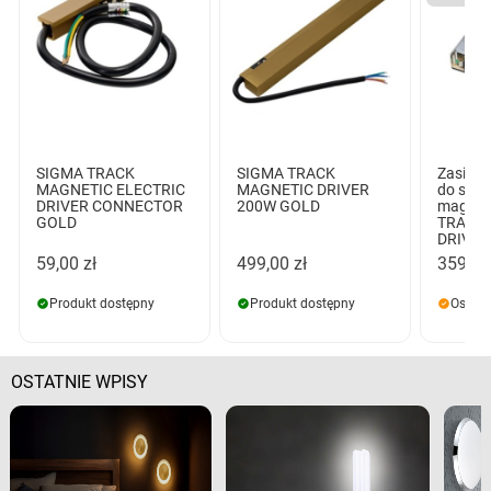
SIGMA TRACK
SIGMA TRACK
Zasilac
MAGNETIC ELECTRIC
MAGNETIC DRIVER
do szy
DRIVER CONNECTOR
200W GOLD
magnet
GOLD
TRACK
DRIVE
59,00 zł
499,00 zł
359,00
Produkt dostępny
Produkt dostępny
Ostatn
OSTATNIE WPISY