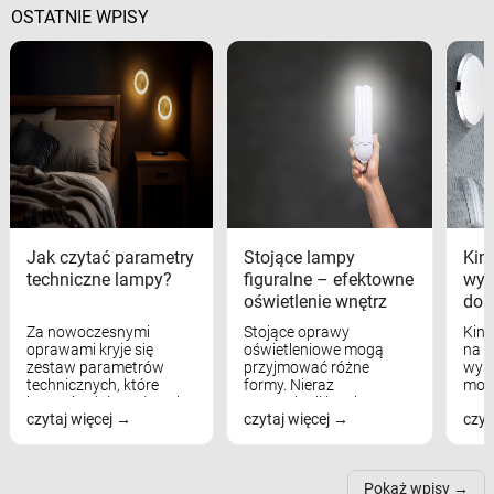
OSTATNIE WPISY
Jak czytać parametry
Stojące lampy
Kink
techniczne lampy?
figuralne – efektowne
wyk
oświetlenie wnętrz
dom
Za nowoczesnymi
Stojące oprawy
Kink
oprawami kryje się
oświetleniowe mogą
na w
zestaw parametrów
przyjmować różne
wyst
technicznych, które
formy. Nieraz
mod
bezpośrednio wpływają
wspominaliśmy już
real
czytaj więcej
czytaj więcej
czyt
na komfort widzenia,
modele na łukowych
Wiel
nastrój, funkcjonalność
ramionach, lampy na
nie 
przestrzeni, a nawet
trójnogach etc. Każda z
też 
samopoczucie...
nich może przydać się w
Pokaż wpisy
inn...