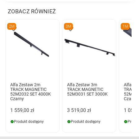
ZOBACZ RÓWNIEŻ
2M
3M
1M
Alfa Zestaw 2m
Alfa Zestaw 3m
Alfa Ze
TRACK MAGNETIC
TRACK MAGNETIC
TRACK
52M2032 SET 4000K
52M3031 SET 3000K
52M104
Czarny
Czarny
1 559,00 zł
3 519,00 zł
1 059,
Produkt dostępny
Produkt dostępny
Produk