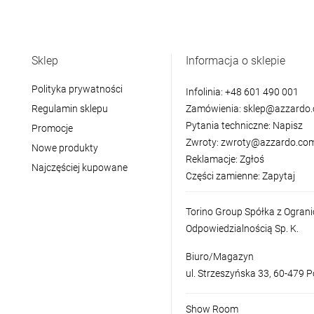
Sklep
Informacja o sklepie
Polityka prywatności
Infolinia:
+48 601 490 001
Regulamin sklepu
Zamówienia:
sklep@azzardo.
Pytania techniczne:
Napisz
Promocje
Zwroty:
zwroty@azzardo.com
Nowe produkty
Reklamacje:
Zgłoś
Najczęściej kupowane
Części zamienne:
Zapytaj
Torino Group Spółka z Ogran
Odpowiedzialnością Sp. K.
Biuro/Magazyn
ul. Strzeszyńska 33, 60-479 
Show Room