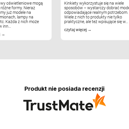
awy oświetleniowe mogą
Kinkiety wykorzystuje się na wiele
różne formy. Nieraz
sposobów – wystarczy dobrać mode
my już modele na
odpowiadające realnym potrzebom.
mionach, lampy na
Wiele z nich to produkty nie tylko
tc. Każda z nich może
praktyczne, ale też wpisujące się w...
 inn...
czytaj więcej
j
Produkt nie posiada recenzji