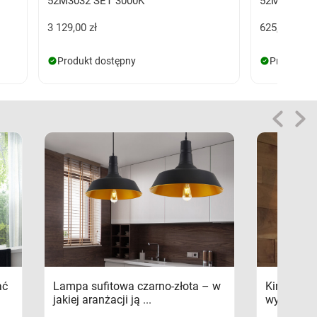
52M3032 SET 3000K
52M1031SET
3 129,00 zł
625,00 zł
Produkt dostępny
Produkt d
ać
Lampa sufitowa czarno-złota – w
Kinkiety s
jakiej aranżacji ją ...
wykorzys