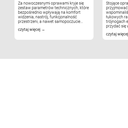
Za nowoczesnymi oprawami kryje się
Stojące opr
zestaw parametrów technicznych, które
przyjmować 
bezpośrednio wpływają na komfort
wspominaliś
widzenia, nastrój, funkcjonalność
łukowych ra
przestrzeni, a nawet samopoczucie...
trójnogach e
przydać się w
czytaj więcej
czytaj więce