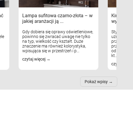
ać
Lampa sufitowa czarno-złota – w
Kinkiety s
jakiej aranżacji ją ...
wykorzys
Gdy dobiera się oprawy oświetleniowe,
Styl skandy
le
powinno się zwracać uwagę nie tylko
uznaniem m
na typ, wielkość czy kształt. Duże
przytulnych
znaczenie ma również kolorystyka,
przestrzeni
wpisująca się w przestrzeń i p...
odpowiedni
kt...
czytaj więcej
czytaj więc
Pokaż wpisy