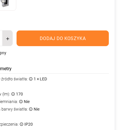
DODAJ DO KOSZYKA
ępny
metry
źródło światła:
1 × LED
 (lm):
170
iemniania:
Nie
a barwy światła:
Nie
zpieczenia:
IP20