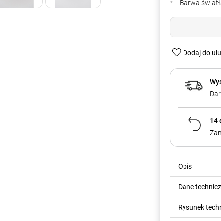
Barwa światła
Dodaj do ul
Wys
Dar
14 
Zam
Opis
Dane technic
Rysunek tech