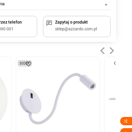
nia
zez telefon
Zapytaj o produkt
490 001
sklep@azzardo.com.pl
3000K
