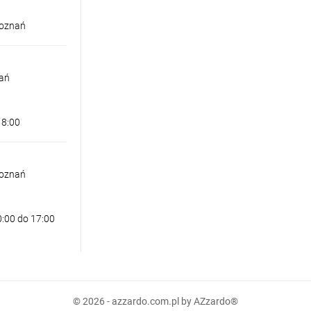
Poznań
nań
18:00
Poznań
0:00 do 17:00
 ANGUS BIAŁA
© 2026 - azzardo.com.pl by AZzardo®