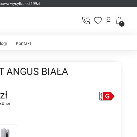
mowa wysyłka od 199zl
0
logi
Kontakt
T ANGUS BIAŁA
zł
0.0
(
0
)