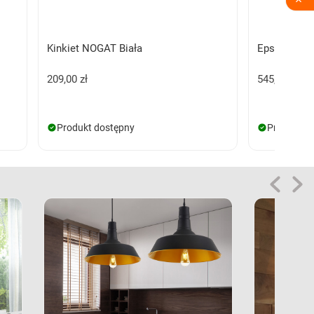

Kinkiet NOGAT Biała
Epsilon 60 B
209,00 zł
545,00 zł
Produkt dostępny
Produkt d