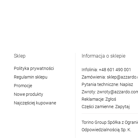
Sklep
Informacja o sklepie
Polityka prywatności
Infolinia:
+48 601 490 001
Regulamin sklepu
Zamówienia:
sklep@azzardo.
Pytania techniczne:
Napisz
Promocje
Zwroty:
zwroty@azzardo.com
Nowe produkty
Reklamacje:
Zgłoś
Najczęściej kupowane
Części zamienne:
Zapytaj
Torino Group Spółka z Ogran
Odpowiedzialnością Sp. K.