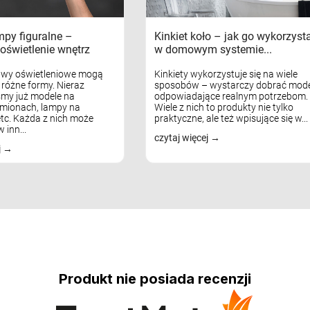
mpy figuralne –
Kinkiet koło – jak go wykorzyst
oświetlenie wnętrz
w domowym systemie...
awy oświetleniowe mogą
Kinkiety wykorzystuje się na wiele
różne formy. Nieraz
sposobów – wystarczy dobrać mode
my już modele na
odpowiadające realnym potrzebom.
mionach, lampy na
Wiele z nich to produkty nie tylko
tc. Każda z nich może
praktyczne, ale też wpisujące się w...
 inn...
czytaj więcej
j
Produkt nie posiada recenzji