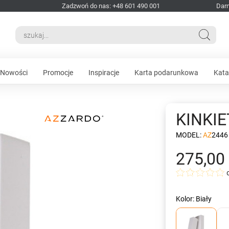
Zadzwoń do nas: +48 601 490 001
Dar
Nowości
Promocje
Inspiracje
Karta podarunkowa
Kata
KINKIE
MODEL:
AZ2446
275,00 
Kolor: Biały