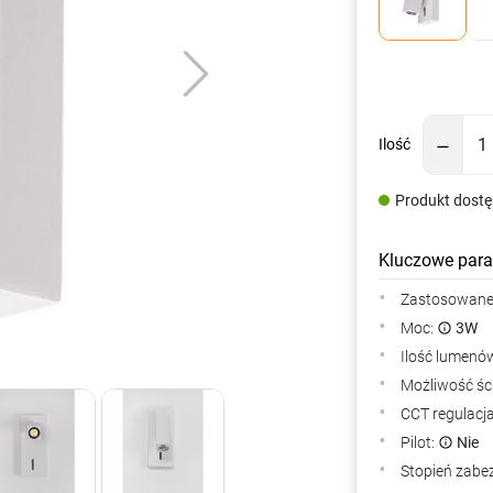
Ilość
Produkt dost
Kluczowe para
Zastosowane 
Moc:
3W
Ilość lumenów
Możliwość śc
CCT regulacj
Pilot:
Nie
Stopień zabe