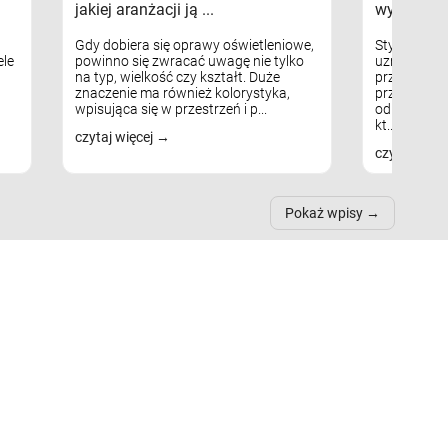
jakiej aranżacji ją ...
wykorzys
Gdy dobiera się oprawy oświetleniowe,
Styl skandy
le
powinno się zwracać uwagę nie tylko
uznaniem m
na typ, wielkość czy kształt. Duże
przytulnych
znaczenie ma również kolorystyka,
przestrzeni
wpisująca się w przestrzeń i p...
odpowiedni
kt...
czytaj więcej
czytaj więc
Pokaż wpisy