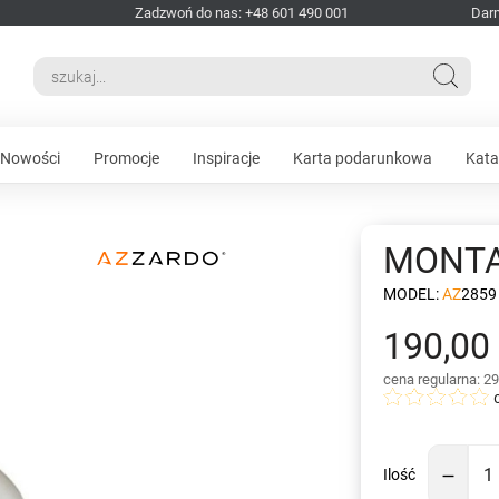
Zadzwoń do nas: +48 601 490 001
Dar
Nowości
Promocje
Inspiracje
Karta podarunkowa
Kata
MONT
MODEL:
AZ2859
190,00 
cena regularna: 29
Ilość