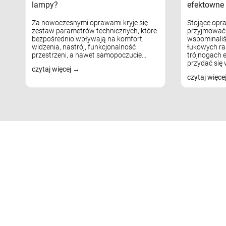
lampy?
efektowne 
Za nowoczesnymi oprawami kryje się
Stojące opr
zestaw parametrów technicznych, które
przyjmować 
bezpośrednio wpływają na komfort
wspominaliś
widzenia, nastrój, funkcjonalność
łukowych ra
przestrzeni, a nawet samopoczucie...
trójnogach e
przydać się w
czytaj więcej
czytaj więce