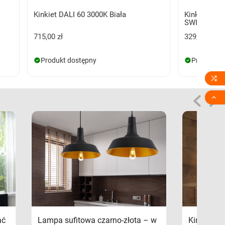
Kinkiet DALI 60 3000K Biała
Kinkiet CA
SWITCH Bia
715,00 zł
329,00 zł
Produkt dostępny
Produkt d


ać
Lampa sufitowa czarno-złota – w
Kinkiety s