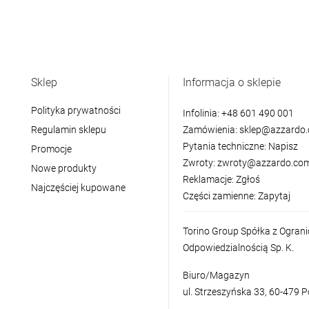
Sklep
Informacja o sklepie
Polityka prywatności
Infolinia:
+48 601 490 001
Regulamin sklepu
Zamówienia:
sklep@azzardo.
Pytania techniczne:
Napisz
Promocje
Zwroty:
zwroty@azzardo.com
Nowe produkty
Reklamacje:
Zgłoś
Najczęściej kupowane
Części zamienne:
Zapytaj
Torino Group Spółka z Ogran
Odpowiedzialnością Sp. K.
Biuro/Magazyn
ul. Strzeszyńska 33, 60-479 