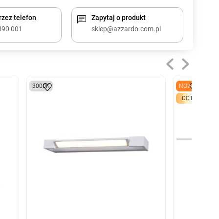
zez telefon
Zapytaj o produkt
490 001
sklep@azzardo.com.pl
3000K
NOWY
CCT