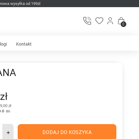
mowa wysyłka od 199zl
0
logi
Kontakt
ANA
zł
9,00 zł
0.0
(
0
)
DODAJ DO KOSZYKA