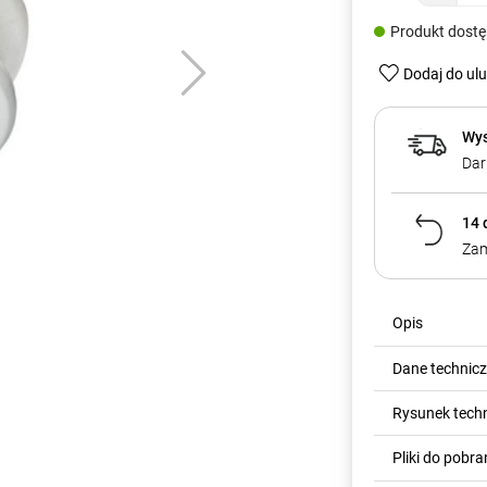
Produkt dost
Dodaj do ul
Wys
Dar
14 
Zam
Opis
Dane technic
Rysunek tech
Pliki do pobra