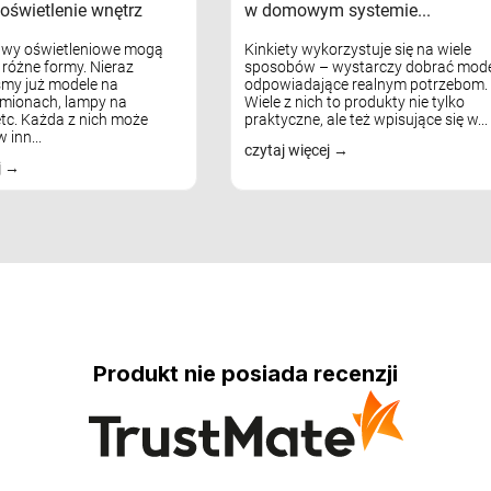
oświetlenie wnętrz
w domowym systemie...
awy oświetleniowe mogą
Kinkiety wykorzystuje się na wiele
różne formy. Nieraz
sposobów – wystarczy dobrać mode
my już modele na
odpowiadające realnym potrzebom.
mionach, lampy na
Wiele z nich to produkty nie tylko
tc. Każda z nich może
praktyczne, ale też wpisujące się w...
 inn...
czytaj więcej
j
Produkt nie posiada recenzji