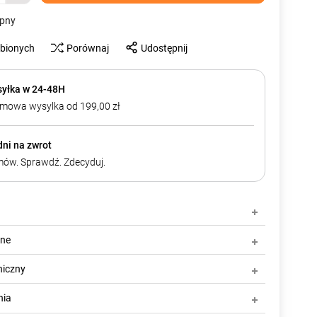
ępny
ubionych
Porównaj
Udostępnij
yłka w 24-48H
mowa wysylka od 199,00 zł
dni na zwrot
ów. Sprawdź. Zdecyduj.
zne
niczny
nia