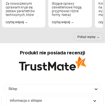
Za nowoczesnymi
Stojące oprawy
Kink
oprawami kryje się
oświetleniowe mogą
na w
zestaw parametrów
przyjmować różne
wyst
technicznych, które
formy. Nieraz
mod
bezpośrednio wpływają
wspominaliśmy już
real
czytaj więcej
czytaj więcej
czyt
na komfort widzenia,
modele na łukowych
Wiel
nastrój, funkcjonalność
ramionach, lampy na
nie 
przestrzeni, a nawet
trójnogach etc. Każda z
też 
samopoczucie...
nich może przydać się w
Pokaż wpisy
inn...
Produkt nie posiada recenzji

Sklep

Informacja o sklepie