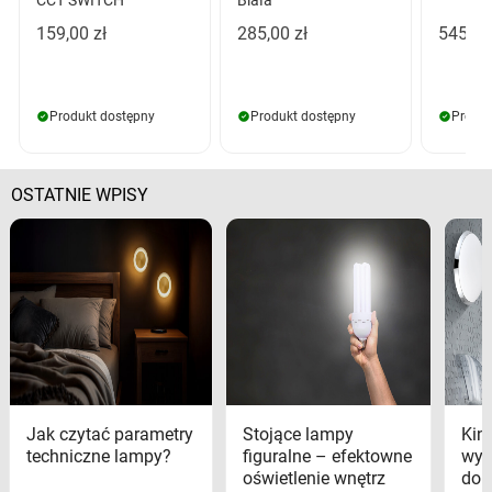
159,00 zł
285,00 zł
545,00
Produkt dostępny
Produkt dostępny
Produk
OSTATNIE WPISY
Jak czytać parametry
Stojące lampy
Kink
techniczne lampy?
figuralne – efektowne
wyk
oświetlenie wnętrz
dom