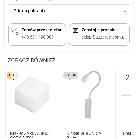
Pliki do pobrania
Zamów przez telefon
Zapytaj o produkt
+48 601 490 001
sklep@azzardo.com.pl
ZOBACZ RÓWNIEŻ
CCT
3100K
Kinkiet ZARIA A IP65
Kinkiet VERONICA
Epsilon
CCT SWITCH
Biała