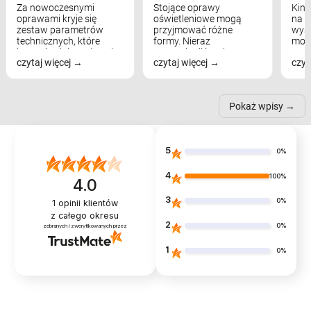
Za nowoczesnymi
Stojące oprawy
Kink
oprawami kryje się
oświetleniowe mogą
na w
zestaw parametrów
przyjmować różne
wyst
technicznych, które
formy. Nieraz
mod
bezpośrednio wpływają
wspominaliśmy już
real
czytaj więcej
czytaj więcej
czyt
na komfort widzenia,
modele na łukowych
Wiel
nastrój, funkcjonalność
ramionach, lampy na
nie 
przestrzeni, a nawet
trójnogach etc. Każda z
też 
samopoczucie...
nich może przydać się w
Pokaż wpisy
inn...
5
0%
4
100%
4.0
3
0%
1
opinii klientów
z całego okresu
2
0%
zebranych i zweryfikowanych przez
1
0%