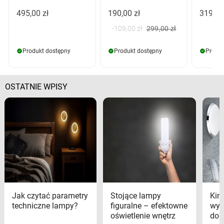
495,00 zł
190,00 zł
319,00
-109,00 zł
299,00 zł
Produkt dostępny
Produkt dostępny
Produk
OSTATNIE WPISY
Jak czytać parametry
Stojące lampy
Kink
techniczne lampy?
figuralne – efektowne
wyk
oświetlenie wnętrz
dom