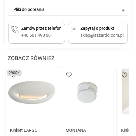
Pliki do pobrania
Zamów przez telefon
Zapytaj o produkt
+48 601 490 001
sklep@azzardo.com.pl
ZOBACZ RÓWNIEŻ
2900K
Kinkiet LARGO
MONTANA
Kinkiet