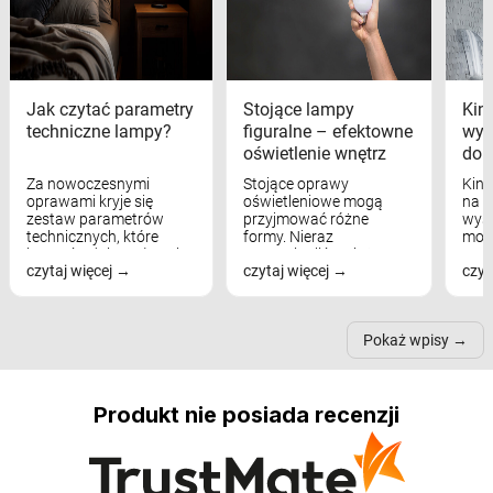
Jak czytać parametry
Stojące lampy
Kink
techniczne lampy?
figuralne – efektowne
wyk
oświetlenie wnętrz
dom
Za nowoczesnymi
Stojące oprawy
Kink
oprawami kryje się
oświetleniowe mogą
na w
zestaw parametrów
przyjmować różne
wyst
technicznych, które
formy. Nieraz
mod
bezpośrednio wpływają
wspominaliśmy już
real
czytaj więcej
czytaj więcej
czyt
na komfort widzenia,
modele na łukowych
Wiel
nastrój, funkcjonalność
ramionach, lampy na
nie 
przestrzeni, a nawet
trójnogach etc. Każda z
też 
samopoczucie...
nich może przydać się w
Pokaż wpisy
inn...
Produkt nie posiada recenzji