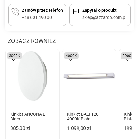
Zamów przez telefon
Zapytaj o produkt
+48 601 490 001
sklep@azzardo.com.pl
ZOBACZ RÓWNIEŻ
3000K
4000K
2900K
Kinkiet ANCONA L
Kinkiet DALI 120
Kinkie
Biała
4000K Biała
Biała
385,00 zł
1 099,00 zł
199,00