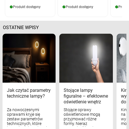
Produkt dostępny
Produkt dostępny
Produk
OSTATNIE WPISY
Jak czytać parametry
Stojące lampy
Kink
techniczne lampy?
figuralne – efektowne
wyk
oświetlenie wnętrz
dom
Za nowoczesnymi
Stojące oprawy
Kink
oprawami kryje się
oświetleniowe mogą
na w
zestaw parametrów
przyjmować różne
wyst
technicznych, które
formy. Nieraz
mod
bezpośrednio wpływają
wspominaliśmy już
real