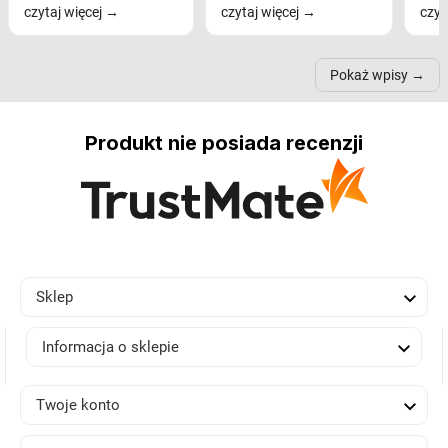
czytaj więcej
czytaj więcej
czyt
na komfort widzenia,
modele na łukowych
Wiel
nastrój, funkcjonalność
ramionach, lampy na
nie 
przestrzeni, a nawet
trójnogach etc. Każda z
też 
samopoczucie...
nich może przydać się w
Pokaż wpisy
inn...
Produkt nie posiada recenzji

Sklep

Informacja o sklepie

Twoje konto