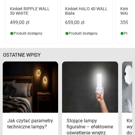
Kinkiet RIPPLE WALL
Kinkiet HALO 40 WALL
Kinkie
50 WHITE
Biała
WALL 1
499,00 zł
659,00 zł
359,00
Produkt dostępny
Produkt dostępny
Produk
OSTATNIE WPISY
Jak czytać parametry
Stojące lampy
Kink
techniczne lampy?
figuralne – efektowne
wyk
oświetlenie wnętrz
dom