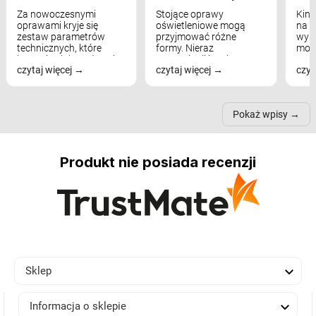
Za nowoczesnymi
Stojące oprawy
Kink
oprawami kryje się
oświetleniowe mogą
na w
zestaw parametrów
przyjmować różne
wyst
technicznych, które
formy. Nieraz
mod
bezpośrednio wpływają
wspominaliśmy już
real
czytaj więcej
czytaj więcej
czyt
na komfort widzenia,
modele na łukowych
Wiel
nastrój, funkcjonalność
ramionach, lampy na
nie 
przestrzeni, a nawet
trójnogach etc. Każda z
też 
samopoczucie...
nich może przydać się w
Pokaż wpisy
inn...
Produkt nie posiada recenzji

Sklep

Informacja o sklepie