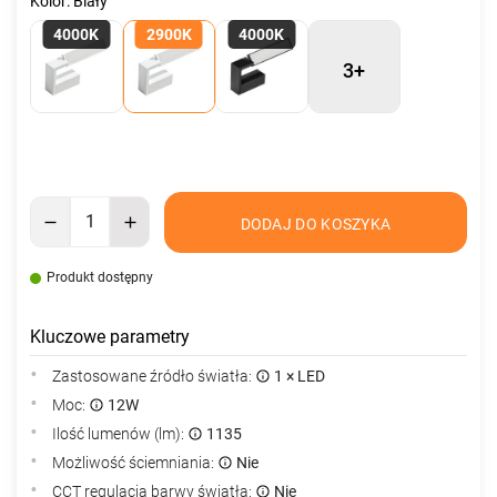
Kolor: Biały
4000K
2900K
4000K
3+
DODAJ DO KOSZYKA
Produkt dostępny
Kluczowe parametry
Zastosowane źródło światła:
1 × LED
Moc:
12W
Ilość lumenów (lm):
1135
Możliwość ściemniania:
Nie
CCT regulacja barwy światła:
Nie